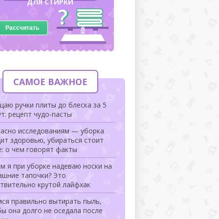
ДЛЯ СТИРКИ
Рассчитать
САМОЕ ВАЖНОЕ
аю ручки плиты до блеска за 5
т: рецепт чудо-пасты
ласно исследованиям — уборка
ит здоровью, убираться стоит
: о чём говорят факты
м я при уборке надеваю носки на
ашние тапочки? Это
ствительно крутой лайфхак
мся правильно вытирать пыль,
ы она долго не оседала после