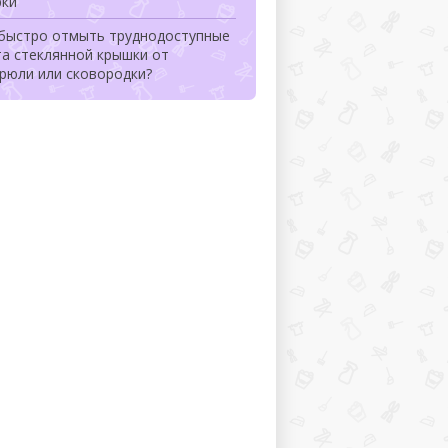
рки
 быстро отмыть труднодоступные
та стеклянной крышки от
рюли или сковородки?