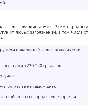
ой.
ная соль – лучшие друзья. Этим народным
гун от любых загрязнений, в том числе от
о:
крупной поваренной солью практически
азогретую до 220-240 градусов.
олучаса.
ль (оставить на самом дне).
щеткой, пока сковородка еще горячая.