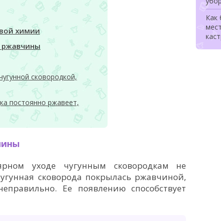
убо
Как
мес
вой химии
каст
 ржавчины
чугунной сковородкой,
ка постоянно ржавеет,
чины
рном уходе чугунным сковородкам не
чугунная сковорода покрылась ржавчиной,
неправильно. Ее появлению способствует