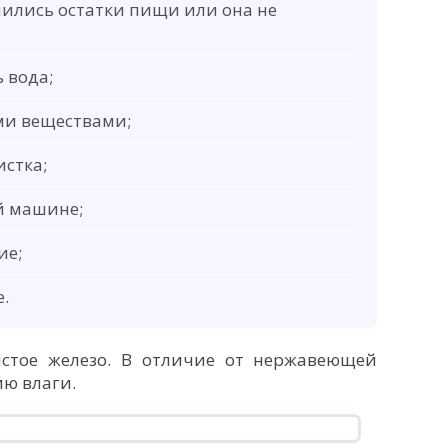
нились остатки пищи или она не
 вода;
и веществами;
истка;
й машине;
ие;
.
истое железо. В отличие от нержавеющей
ию влаги.