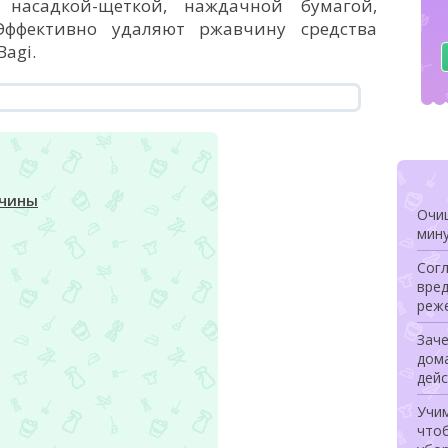
насадкой-щеткой, наждачной бумагой,
Эффективно удаляют ржавчину средства
agi.
вчины
Очищ
мину
Сог
вред
реже
Заче
дом
дей
Учи
чтоб