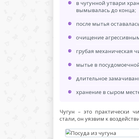
в чугунной утвари хра
вымывалась до конца;
после мытья оставалась
очищение агрессивным
грубая механическая ч
мытье в посудомоечно
длительное замачиван
хранение в сыром месте
Чугун – это практически ч
стали, он уязвим к воздейств