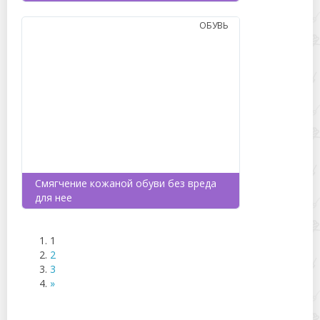
ОБУВЬ
Смягчение кожаной обуви без вреда
для нее
1
2
3
»