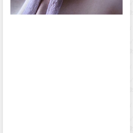
Как отремонтировать бюстгальтер, если вылезла
косточка
Вышивка на одежде своими руками – так ли это
сложно?