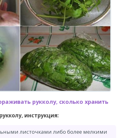
раживать рукколу, сколько хранить
укколу, инструкция:
льными листочками либо более мелкими