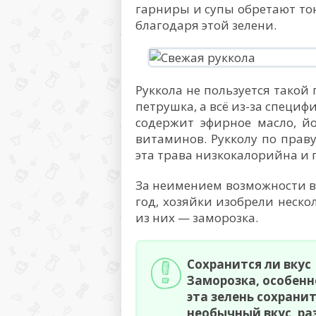
гарниры и супы обретают то
благодаря этой зелени.
Руккола не пользуется такой
петрушка, а всё из-за специфи
содержит эфирное масло, йо
витаминов. Рукколу по прав
эта трава низкокалорийна и
За неимением возможности в
год, хозяйки изобрели неск
из них — заморозка.
Сохранится ли вкус
Заморозка, особенн
эта зелень сохрани
необычный вкус, ра