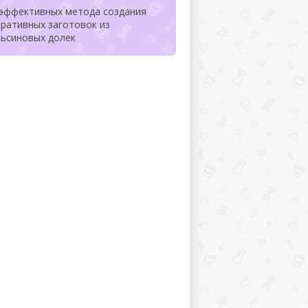
 эффективных метода создания
ративных заготовок из
льсиновых долек