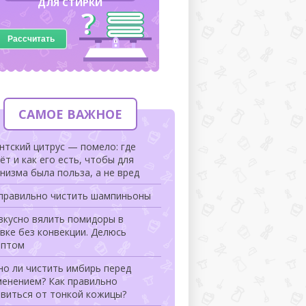
ДЛЯ СТИРКИ
Рассчитать
САМОЕ ВАЖНОЕ
нтский цитрус — помело: где
ёт и как его есть, чтобы для
низма была польза, а не вред
 правильно чистить шампиньоны
вкусно вялить помидоры в
вке без конвекции. Делюсь
ептом
но ли чистить имбирь перед
менением? Как правильно
авиться от тонкой кожицы?