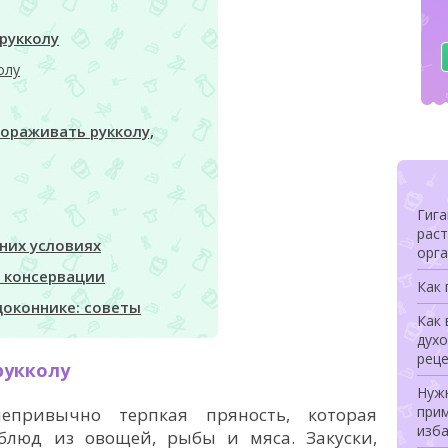
рукколу
олу
ораживать рукколу,
Гига
раст
них условиях
орга
в консервации
Как
доконнике: советы
Как 
духо
рец
рукколу
Нуж
при
привычно терпкая пряность, которая
изб
блюд из овощей, рыбы и мяса. Закуски,