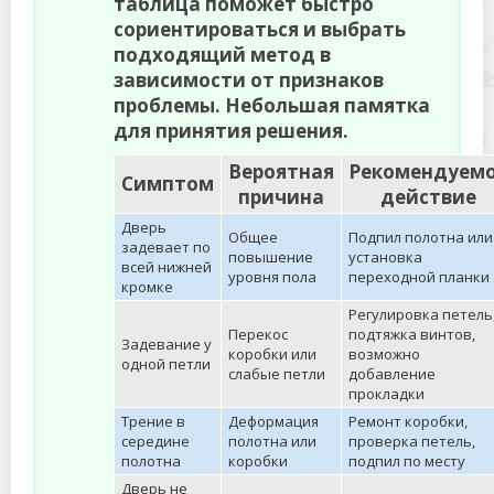
таблица поможет быстро
сориентироваться и выбрать
подходящий метод в
зависимости от признаков
проблемы. Небольшая памятка
для принятия решения.
Вероятная
Рекомендуем
Симптом
причина
действие
Дверь
Общее
Подпил полотна или
задевает по
повышение
установка
всей нижней
уровня пола
переходной планки
кромке
Регулировка петель
Перекос
подтяжка винтов,
Задевание у
коробки или
возможно
одной петли
слабые петли
добавление
прокладки
Трение в
Деформация
Ремонт коробки,
середине
полотна или
проверка петель,
полотна
коробки
подпил по месту
Дверь не