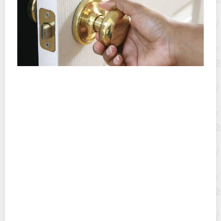
Что можно предпринять, если захлопнулась
межкомнатная дверь и за ручку открыть ее не
возможно
Как без специальной подставки установить
елку, чтобы простояла до 8 Марта?