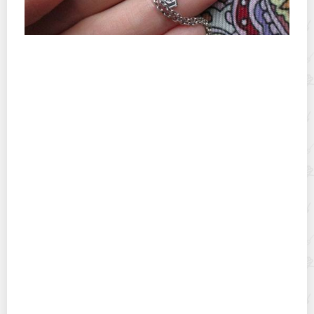
Почему чернеет цепочка и крестик из серебра на
теле?
Чем и как можно чистить латунь в домашних
условиях?