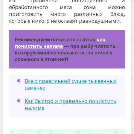
Из правильно почищенного и
обработанного мяса сома можно
приготовить много различных блюд,
которые никого не оставят равнодушными.
Рекомендуем почитать статью
как
почистить налима
— про рыбу чистить,
которую многие опасаются, но ничего
сложного в этом нет!
Все о правильной сушке тыквенных
семечек
Как быстро и правильно почистить
налима