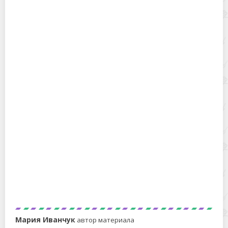
Чем обработать пластиковые окна от запотевания: 5
простейших средств
Какой клей лучше выбрать для ткани и можно ли
приготовить его самостоятельно?
Мария Иванчук
автор материала