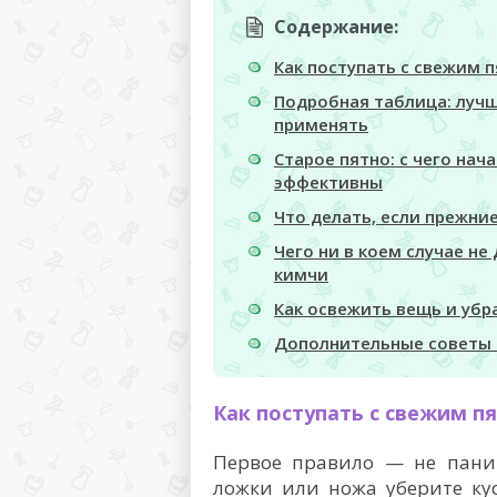
Содержание:
Как поступать с свежим 
Подробная таблица: лучш
применять
Старое пятно: с чего нач
эффективны
Что делать, если прежни
Чего ни в коем случае не
кимчи
Как освежить вещь и убр
Дополнительные советы 
Как поступать с свежим п
Первое правило — не паник
ложки или ножа уберите ку