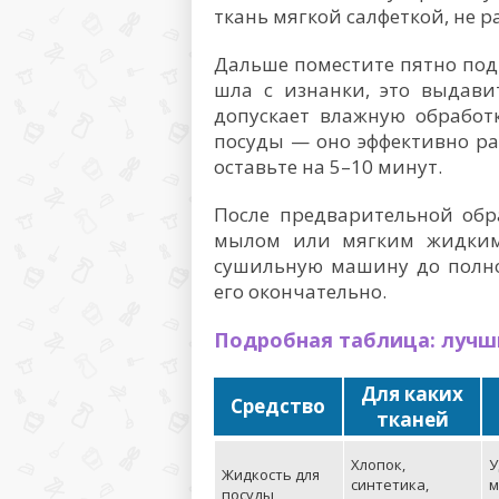
ткань мягкой салфеткой, не р
Дальше поместите пятно под
шла с изнанки, это выдави
допускает влажную обработ
посуды — оно эффективно р
оставьте на 5–10 минут.
После предварительной обр
мылом или мягким жидким
сушильную машину до полно
его окончательно.
Подробная таблица: лучши
Для каких
Средство
тканей
Хлопок,
У
Жидкость для
синтетика,
м
посуды