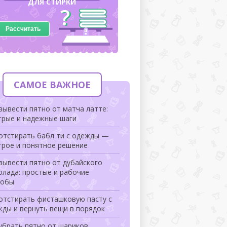
ДЛЯ СТИРКИ
Рассчитать
САМОЕ ВАЖНОЕ
вывести пятно от матча латте:
трые и надежные шаги
 отстирать бабл ти с одежды —
трое и понятное решение
вывести пятно от дубайского
лада: простые и рабочие
собы
отстирать фисташковую пасту с
жды и вернуть вещи в порядок
убрать пятно от шариков