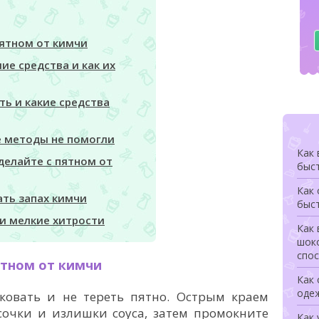
пятном от кимчи
ие средства и как их
ать и какие средства
е методы не помогли
Как 
 делайте с пятном от
быс
Как
ать запах кимчи
быс
и мелкие хитрости
Как 
шоко
спо
ятном от кимчи
Как 
оде
овать и не тереть пятно. Острым краем
сочки и излишки соуса, затем промокните
Как 