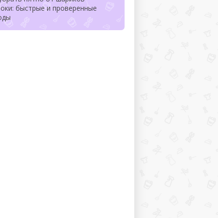
оки: быстрые и проверенные
оды