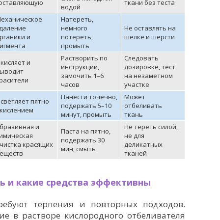
оставляющую
ткани без теста
водой
еханическое
Натереть,
даление
немного
Не оставлять на
рганики и
потереть,
шелке и шерсти
игмента
промыть
Растворить по
Следовать
кисляет и
инструкции,
дозировке, тест
ыводит
замочить 1–6
на незаметном
расители
часов
участке
Нанести точечно,
Может
светляет пятно
подержать 5–10
отбеливать
кислением
минут, промыть
ткань
бразивная и
Не тереть силой,
Паста на пятно,
имическая
не для
подержать 30
чистка красящих
деликатных
мин, смыть
еществ
тканей
ть и какие средства эффективны
ребуют терпения и повторных подходов.
е в растворе кислородного отбеливателя