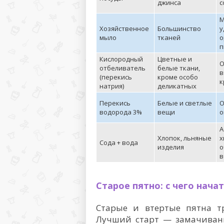
джинса
с
М
Хозяйственное
Большинство
у
мыло
тканей
о
п
Кислородный
Цветные и
О
отбеливатель
белые ткани,
в
(перекись
кроме особо
к
натрия)
деликатных
Перекись
Белые и светлые
О
водорода 3%
вещи
о
А
Хлопок, льняные
х
Сода + вода
изделия
о
в
Старое пятно: с чего нача
Старые и втертые пятна т
Лучший старт — замачивани