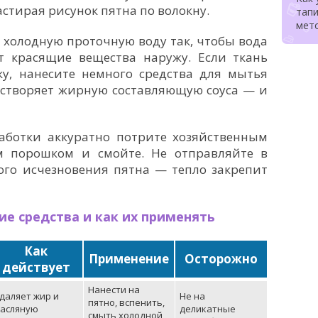
астирая рисунок пятна по волокну.
тапи
мет
 холодную проточную воду так, чтобы вода
т красящие вещества наружу. Если ткань
ку, нанесите немного средства для мытья
астворяет жирную составляющую соуса — и
аботки аккуратно потрите хозяйственным
 порошком и смойте. Не отправляйте в
го исчезновения пятна — тепло закрепит
е средства и как их применять
Как
Применение
Осторожно
действует
Нанести на
даляет жир и
Не на
пятно, вспенить,
асляную
деликатные
смыть холодной