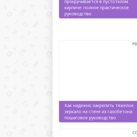
прокручивается в пустотелом
кирпиче: полное практическое
руководство
Р
Как надежно закрепить тяжелое
зеркало на стене из газобетона:
пошаговое руководство
С