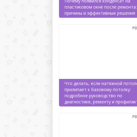
Почему появился конденсат на
пластиковом окне после ремонта:
причины и эффективные решения
Р
Что делать, если натяжной потол
прилипает к базовому потолку:
подробное руководство по
диагностике, ремонту и профилак
Р