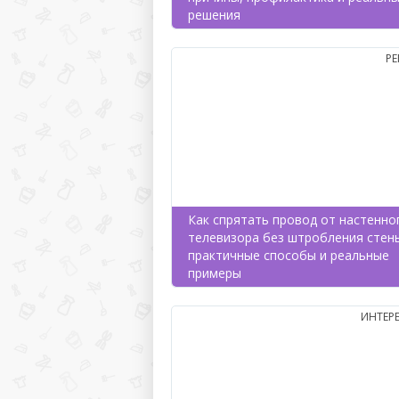
решения
Р
Как спрятать провод от настенно
телевизора без штробления стен
практичные способы и реальные
примеры
ИНТЕР