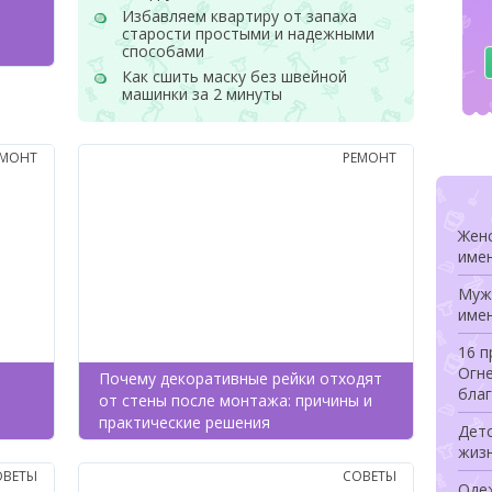
Избавляем квартиру от запаха
старости простыми и надежными
способами
Как сшить маску без швейной
машинки за 2 минуты
ЕМОНТ
РЕМОНТ
Женс
имен
Мужс
имен
16 п
Огне
Почему декоративные рейки отходят
благ
от стены после монтажа: причины и
практические решения
Детс
жиз
ОВЕТЫ
СОВЕТЫ
Оде