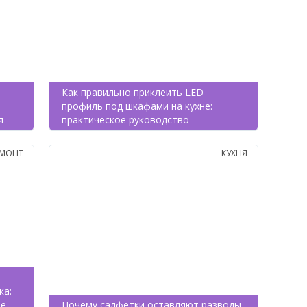
Как правильно приклеить LED
,
профиль под шкафами на кухне:
я
практическое руководство
ЕМОНТ
КУХНЯ
ка:
ые
Почему салфетки оставляют разводы