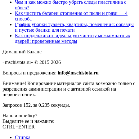
Чем и как можно быстро убрать следы пластилина с
обоев?
Как чистить батареи отопления от пыли и грязи — 4
способа
График уборки туалета, квартиры, помещения: образцы
и пустые бланки для печати
Как поддерживать идеальную чистоту межкомнатных
дверей: проверенные методы
Домашний Баланс
«mschistota.ru» © 2015-2026
Вопросы и предложения:
info@mschistota.ru
Внимание!
Копирование материалов сайта возможно только с
разрешения администрации и с активной ссылкой на
первоисточник.
Запросов 152, за 0,235 секунды.
Нашли ошибку?
Выделите ее и нажмите:
CTRL+ENTER
Стирка