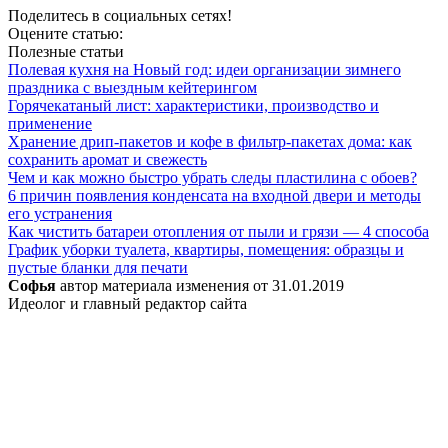
Поделитесь в социальных сетях!
Оцените статью:
Полезные статьи
Полевая кухня на Новый год: идеи организации зимнего
праздника с выездным кейтерингом
Горячекатаный лист: характеристики, производство и
применение
Хранение дрип-пакетов и кофе в фильтр-пакетах дома: как
сохранить аромат и свежесть
Чем и как можно быстро убрать следы пластилина с обоев?
6 причин появления конденсата на входной двери и методы
его устранения
Как чистить батареи отопления от пыли и грязи — 4 способа
График уборки туалета, квартиры, помещения: образцы и
пустые бланки для печати
Софья
автор материала
изменения от
31.01.2019
Идеолог и главный редактор сайта