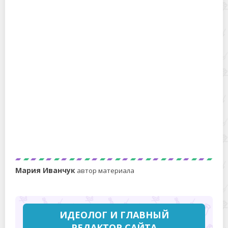
Можно ли чистить белые кроссовки зубной пастой:
лайфхак для первозданной белизны обуви
Как убрать заломы на кожаной обуви и превратить ее
в новую
Мария Иванчук
автор материала
ИДЕОЛОГ И ГЛАВНЫЙ
РЕДАКТОР САЙТА