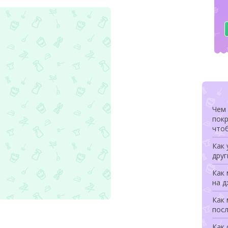
Чем 
покр
чтоб
Как 
друг
Как
на д
Как
посл
Как 