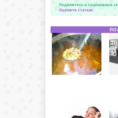
Поделитесь в социальных се
Оцените статью:
ПО
Полевая кухня на Новый
Горя
год: идеи организации
хара
зимнего праздника с
прои
выездным кейтерингом
прим