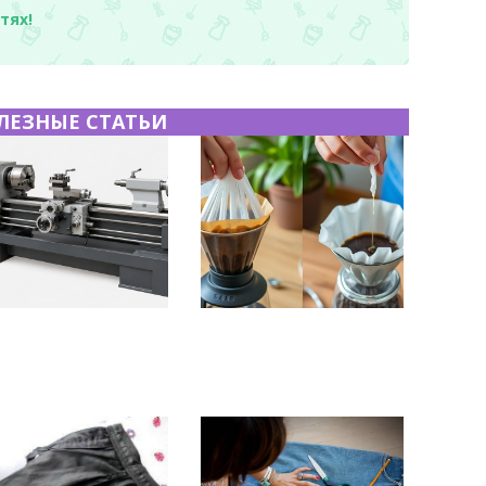
тях!
ЛЕЗНЫЕ СТАТЬИ
чекатаный лист:
Хранение дрип-пакетов и
ктеристики,
кофе в фильтр-пакетах
зводство и
дома: как сохранить
енение
аромат и свежесть