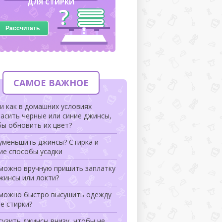
ДЛЯ СТИРКИ
Рассчитать
САМОЕ ВАЖНОЕ
и как в домашних условиях
асить черные или синие джинсы,
ы обновить их цвет?
уменьшить джинсы? Стирка и
ие способы усадки
 можно вручную пришить заплатку
жинсы или локти?
 можно быстро высушить одежду
е стирки?
сузить джинсы внизу, чтобы не