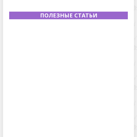
ПОЛЕЗНЫЕ СТАТЬИ
Полевая кухня на Новый год: идеи организации
зимнего праздника с выездным кейтерингом