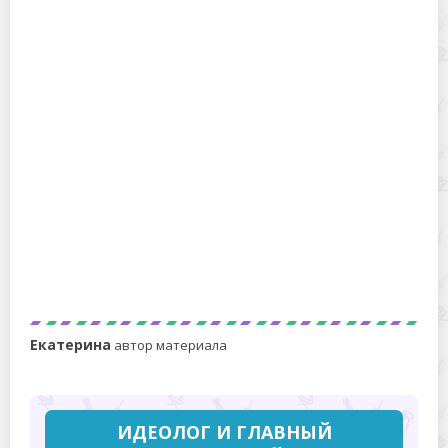
Чистим натуральный белый мех от загрязнений и
желтизны в домашних условиях
Как в домашних условиях почистить шубу из мутона?
Екатерина
автор материала
ИДЕОЛОГ И ГЛАВНЫЙ