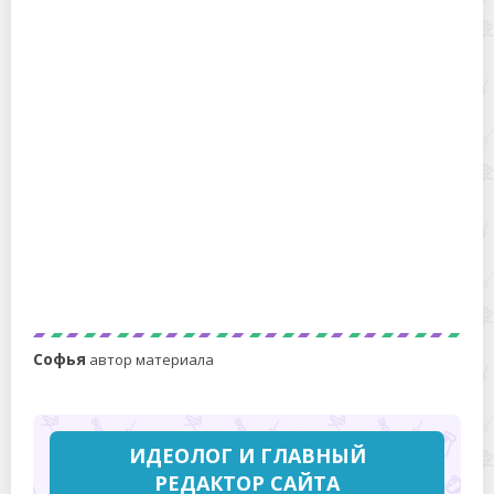
Клей Akfix: инструкция по применению, состав,
разновидности
Как выбрать герметик для бескамерных шин:
виды, лучшие марки
Софья
автор материала
ИДЕОЛОГ И ГЛАВНЫЙ
РЕДАКТОР САЙТА