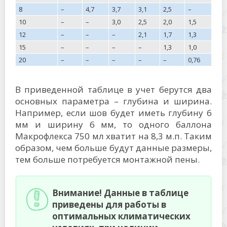
8
–
4,7
3,7
3,1
2,5
–
10
–
–
3,0
2,5
2,0
1,5
12
–
–
–
2,1
1,7
1,3
15
–
–
–
–
1,3
1,0
20
–
–
–
–
–
0,76
В приведенной таблице в учет берутся два
основных параметра – глубина и ширина.
Например, если шов будет иметь глубину 6
мм и ширину 6 мм, то одного баллона
Макрофлекса 750 мл хватит на 8,3 м.п. Таким
образом, чем больше будут данные размеры,
тем больше потребуется монтажной пены.
Внимание! Данные в таблице
приведены для работы в
оптимальных климатических