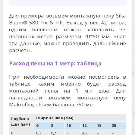
Для примера возьмем монтажную пену Sika
Boom®-580 Fix & Fill. Выход у нее 42 литра,
одним баллоном можно заполнить 33
погонных метра размером 20*50 мм. Зная
эти данные, можно проводить дальнейшие
расчеты.
Расход пены на 1 метр: таблица
При необходимости можно посмотреть в
таблице, каким именно будет расход
монтажной пены на 1 м.п шва. Для
наглядности возьмем монтажную пену
Makroflex, объем баллона 750 мл.
Ширина шва (мм)
Глубина
шва (мм)
6
8
10
12
15
25
6
8,3
6,2
5
4,2
–
–