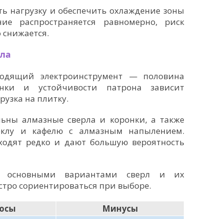
ть нагрузку и обеспечить охлаждение зоны
ние распространяется равномерно, риск
 снижается.
рла
ходящий электроинструмент — половина
онки и устойчивости патрона зависит
рузка на плитку.
ьны алмазные сверла и коронки, а также
еклу и кафелю с алмазным напылением.
ходят редко и дают большую вероятность
с основными вариантами сверл и их
стро сориентироваться при выборе.
юсы
Минусы