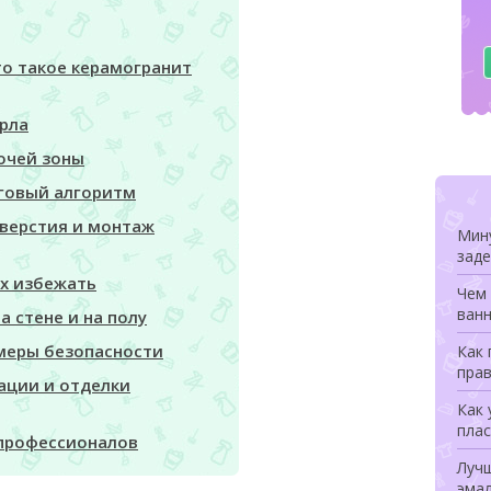
то такое керамогранит
рла
очей зоны
аговый алгоритм
тверстия и монтаж
Мину
заде
их избежать
Чем 
ванн
 стене и на полу
 меры безопасности
Как
прав
ации и отделки
Как 
плас
 профессионалов
Луч
эмал