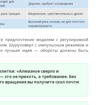
ходит для
Дороже, требует охлаждения
тий
й риск трещин
Медленнее, чувствительны к дрели
Высокий риск сколов, не для толстого
пны
керамогранита
е предпочтение моделям с регулировкой
ном. Шуруповерт с импульсным режимом и
 не лучшая идея — обороты должны быть
плитки: «Алмазное сверло и
 это не прихоть, а требование. Без
го вращения вы получите скол почти