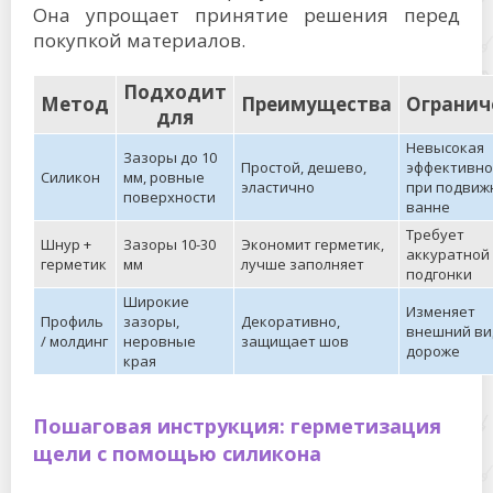
Она упрощает принятие решения перед
покупкой материалов.
Подходит
Метод
Преимущества
Огранич
для
Невысокая
Зазоры до 10
Простой, дешево,
эффективно
Силикон
мм, ровные
эластично
при подвиж
поверхности
ванне
Требует
Шнур +
Зазоры 10-30
Экономит герметик,
аккуратной
герметик
мм
лучше заполняет
подгонки
Широкие
Изменяет
Профиль
зазоры,
Декоративно,
внешний ви
/ молдинг
неровные
защищает шов
дороже
края
Пошаговая инструкция: герметизация
щели с помощью силикона