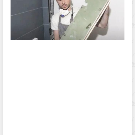
Чем закрыть трубы в туалете и ванной: 5
оригинальных способов
Затираем по всем правилам: как самому нанести
затирку на плитку, чтобы держалась годами