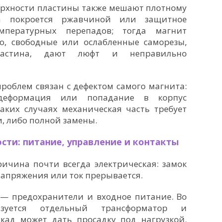
верхности пластины также мешают плотному
на покроется ржавчиной или защитное
мпературных перепадов; тогда магнит
го, свободные или ослабленные саморезы,
ластина, дают люфт и неправильно
роблем связан с дефектом самого магнита:
 деформация или попадание в корпус
аких случаях механическая часть требует
, либо полной замены.
сти: питание, управление и контакты
ричина почти всегда электрическая: замок
напряжения или ток прерывается.
 — предохранители и входное питание. Во
ьзуется отдельный трансформатор и
кад может дать просадку под нагрузкой.