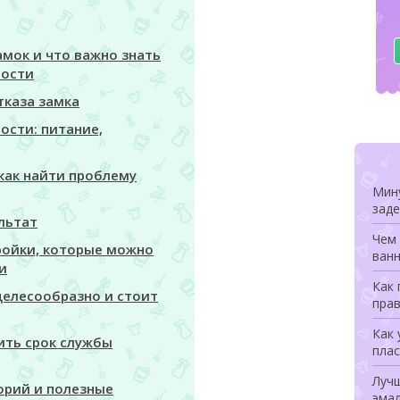
амок и что важно знать
ности
тказа замка
ости: питание,
как найти проблему
Мину
заде
льтат
Чем 
ройки, которые можно
ванн
и
Как
целесообразно и стоит
прав
Как 
ить срок службы
плас
Луч
орий и полезные
эмал