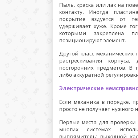
Пыль, краска или лак на по
контакту. Иногда пласти
покрытие вздуется от те
удерживает хуже. Кроме то
которыми закреплена п
позиционируют элемент.
Другой класс механических п
растрескивания корпуса,
посторонних предметов. В т
либо аккуратной регулировки
Электрические неисправно
Если механика в порядке, п
просто не получает нужного 
Первые места для проверки
многих системах испол
выпрямитель; выходной кас