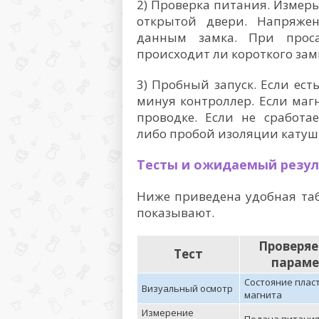
2) Проверка питания. Измер
открытой двери. Напряжен
данным замка. При проса
происходит ли короткого за
3) Пробный запуск. Если ес
минуя контроллер. Если маг
проводке. Если не сработа
либо пробой изоляции катуш
Тесты и ожидаемый резул
Ниже приведена удобная таб
показывают.
Проверя
Тест
параме
Состояние плас
Визуальный осмотр
магнита
Измерение