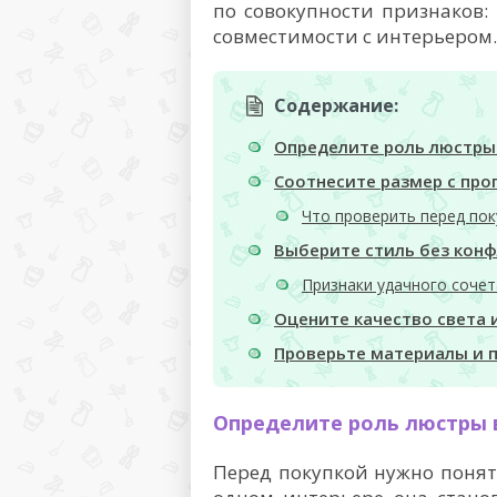
по совокупности признаков: 
совместимости с интерьером.
Содержание:
Определите роль люстры
Соотнесите размер с пр
Что проверить перед пок
Выберите стиль без конф
Признаки удачного соче
Оцените качество света 
Проверьте материалы и 
Определите роль люстры 
Перед покупкой нужно понять