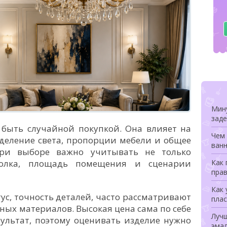
Мину
заде
 быть случайной покупкой. Она влияет на
Чем 
деление света, пропорции мебели и общее
ванн
При выборе важно учитывать не только
олка, площадь помещения и сценарии
Как
прав
Как 
тус, точность деталей, часто рассматривают
плас
ных материалов. Высокая цена сама по себе
Луч
ультат, поэтому оценивать изделие нужно
эмал