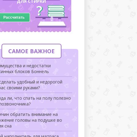
ДЛЯ СТИРКИ
Рассчитать
САМОЕ ВАЖНОЕ
имущества и недостатки
жинных блоков Боннель
сделать удобный и недорогой
ас своими руками?
да ли, что спать на полу полезно
 позвоночника?
ичин обратить внимание на
ожение головы на подушке во
я сна
ой наполнитель для матраса