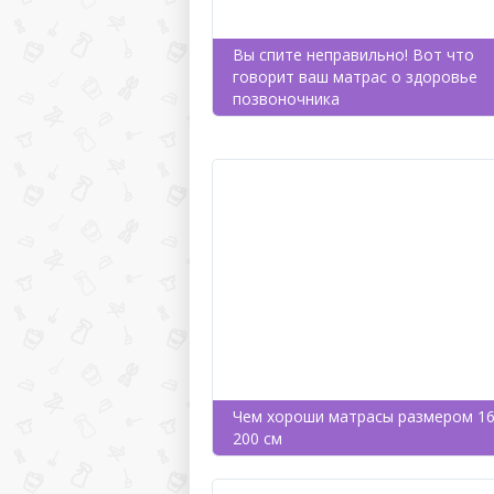
Вы спите неправильно! Вот что
говорит ваш матрас о здоровье
позвоночника
Чем хороши матрасы размером 16
200 см