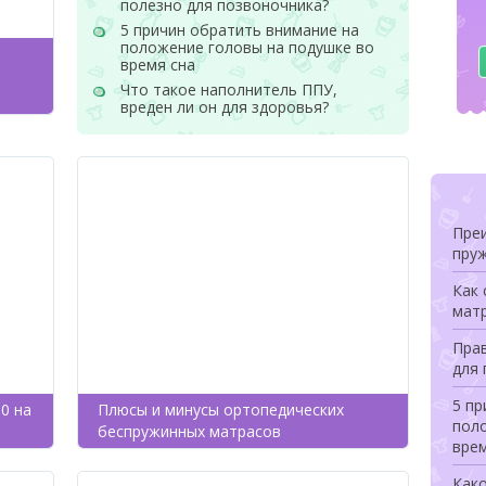
полезно для позвоночника?
5 причин обратить внимание на
положение головы на подушке во
время сна
Что такое наполнитель ППУ,
вреден ли он для здоровья?
Пре
пру
Как 
матр
Прав
для
5 пр
0 на
Плюсы и минусы ортопедических
пол
беспружинных матрасов
врем
Как