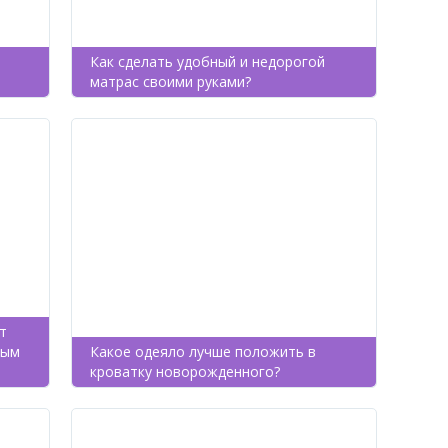
Как сделать удобный и недорогой
матрас своими руками?
т
ным
Какое одеяло лучше положить в
кроватку новорожденного?