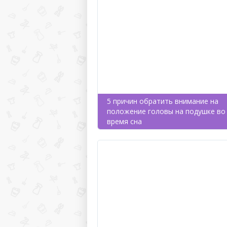
5 причин обратить внимание на
положение головы на подушке во
время сна