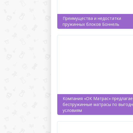
Преимущества и недостатки
пружинных блоков Боннель
Компания «ОК Матрас» предлагае
беспружинные матрасы по выгод
условиям