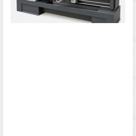
Горячекатаный лист: характеристики, производство и
применение
Хранение дрип-пакетов и кофе в фильтр-пакетах
дома: как сохранить аромат и свежесть