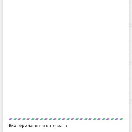
5 причин обратить внимание на положение головы на
подушке во время сна
Какое одеяло лучше положить в кроватку
новорожденного?
Екатерина
автор материала