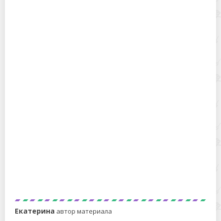
Как развести хлорку для дезинфекции против
коронавируса: идеальные пропорции
Что общего у зубов и утюга: чистим прибор зубной
пастой до блеска
Екатерина
автор материала