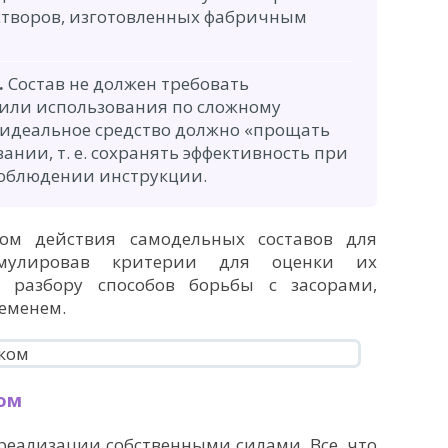
астворов, изготовленных фабричным
.
Состав не должен требовать
или использования по сложному
, идеальное средство должно «прощать
нии, т. е. сохранять эффективность при
соблюдении инструкции.
ом действия самодельных составов для
мулировав критерии для оценки их
к разбору способов борьбы с засорами,
еменем.
ом
реализации собственными силами. Все, что