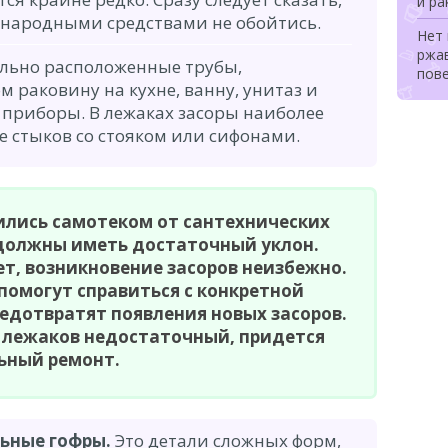
и ра
, народными средствами не обойтись.
Нет 
ржа
льно расположенные трубы,
пов
 раковину на кухне, ванну, унитаз и
 приборы. В лежаках засоры наиболее
е стыков со стояком или сифонами.
ились самотеком от сантехнических
 должны иметь достаточный уклон.
нет, возникновение засоров неизбежно.
омогут справиться с конкретной
редотвратят появления новых засоров.
 лежаков недостаточный, придется
ьный ремонт.
ьные гофры.
Это детали сложных форм,