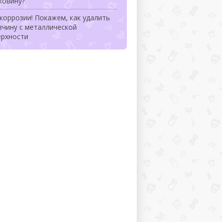
ковину?
коррозии! Покажем, как удалить
вчину с металлической
ерхности