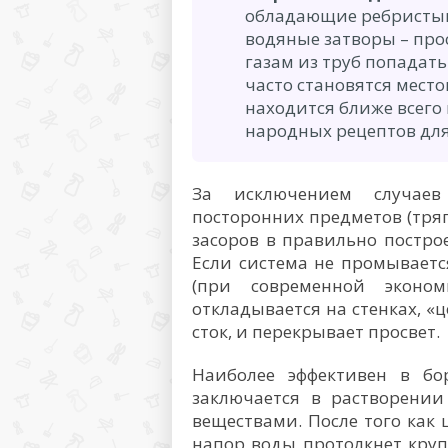
обладающие ребристым
водяные затворы – про
газам из труб попадат
часто становятся место
находится ближе всего
народных рецептов для
За исключением случае
посторонних предметов (тряпо
засоров в правильно постро
Если система не промывает
(при современной эконо
откладывается на стенках, «
сток, и перекрывает просвет.
Наиболее эффективен в бо
заключается в растворени
веществами. После того как
напор воды протолкнет круп