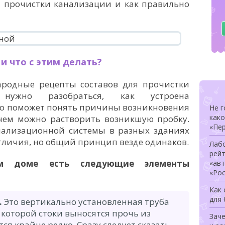
я прочистки канализации и как правильно
и что с этим делать?
ародные рецепты составов для прочистки
 нужно разобраться, как устроена
то поможет понять причины возникновения
Не г
како
 чем можно растворить возникшую пробку.
«Пер
анализационной системы в разных зданиях
тличия, но общий принцип везде одинаков.
Лаб
рей
м доме есть следующие элементы
«ав
«Ро
Как
для
.
Это вертикально установленная труба
 которой стоки выносятся прочь из
Заче
ся крайне редко. Сразу следует сказать,