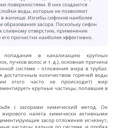
и поверхностями. В них создаются
слойки воды, которые не позволяют
ь в жилище. Изгибы сифонов наиболее
м образования засора. Поскольку сифон
 к сливному отверстию, применение
 его прочистки наиболее эффективно.
в попадания в канализацию крупных
к, пучков волос и т. д.), основная причина
енной системе – отложения жира в трубах.
ся достаточным количеством горячей воды
мии этого часто не происходит) жир
цементирует» крупные частицы, попавшие в
рьбе с засорами химический метод. Он
и жирового налета химически активными
 цементирующие засор отложения исчезнут,
ные частицы дальше по системе, и пробка