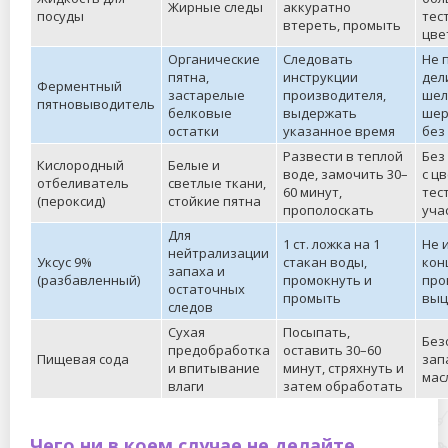
Жирные следы
аккуратно
посуды
тес
втереть, промыть
цве
Органические
Следовать
Не 
пятна,
инструкции
дел
Ферментный
застарелые
производителя,
шел
пятновыводитель
белковые
выдержать
шер
остатки
указанное время
без
Развести в теплой
Без
Кислородный
Белые и
воде, замочить 30–
с ц
отбеливатель
светлые ткани,
60 минут,
тес
(пероксид)
стойкие пятна
прополоскать
уча
Для
1 ст. ложка на 1
Не 
нейтрализации
Уксус 9%
стакан воды,
кон
запаха и
(разбавленный)
промокнуть и
про
остаточных
промыть
выц
следов
Сухая
Посыпать,
Без
предобработка
оставить 30–60
Пищевая сода
зап
и впитывание
минут, стряхнуть и
мас
влаги
затем обработать
Чего ни в коем случае не делайте