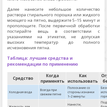
Далее нанесите небольшое количество
раствора стирального порошка или жидкого
моющего на пятно, выдержите 5–15 минут и
прополощите. После первичной обработки
постирайте вещь в соответствии с
указаниями на этикетке, не допуская
высоких температур до полного
исчезновения пятна.
Таблица: лучшие средства и
рекомендации по применению
Когда
Как
Ог
Средство
применять
использовать
б
Полоскание со
Без
Всегда при
Холодная вода
стороны изнанки
исп
свежем пятне
1–2 минуты
гор
Под
Нанести,
Жидкость для
бол