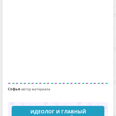
Можно ли мыть фильтр от пылесоса? Простая
инструкция по очистке сухим и влажным способом
Промываем пылесос Dyson внутри: подробная
инструкция по очистке
Софья
автор материала
ИДЕОЛОГ И ГЛАВНЫЙ