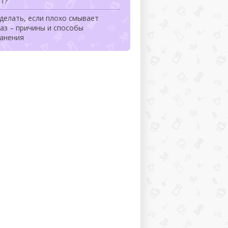
т?
делать, если плохо смывает
аз – причины и способы
ранения