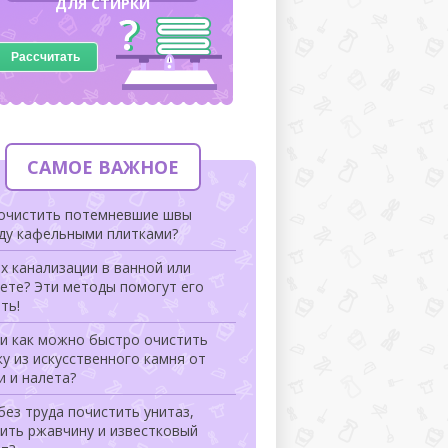
ДЛЯ СТИРКИ
Рассчитать
САМОЕ ВАЖНОЕ
 очистить потемневшие швы
ду кафельными плитками?
х канализации в ванной или
ете? Эти методы помогут его
ть!
 и как можно быстро очистить
у из искусственного камня от
и и налета?
без труда почистить унитаз,
ить ржавчину и известковый