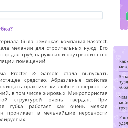
убка?
ериала была немецкая компания Basotect,
кала меланин для строительных нужд. Его
тор для труб, наружных и внутренних стен
золяции помещений.
Как
меж
а Procter & Gamble стала выпускать
Запа
стящее средство. Абразивные свойства
туал
 очищать практически любые поверхности
убра
ений, в том числе жировых. Микропористая
Чем
той структурой очень твердая. При
мойк
ая губка работает как очень мелкая
гряз
ин проникает в мельчайшие неровности
Как 
лирует их.
удал