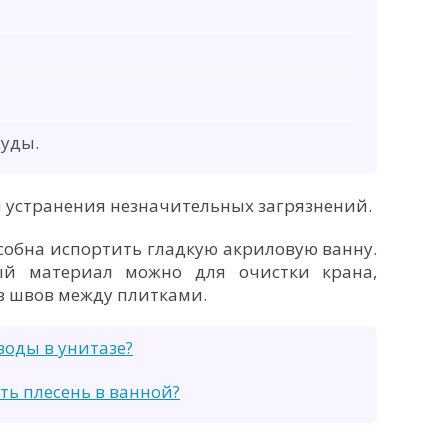
суды.
 устранения незначительных загрязнений.
собна испортить гладкую акриловую ванну.
ый материал можно для очистки крана,
из швов между плитками.
воды в унитазе?
ать плесень в ванной?