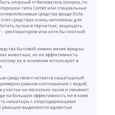
быть хлорный отбеливатель (хлорка, по
 порошки типа Comet или специальные
отивоплесневые средства вроде Dufa.
 этих средствах очень неполезны для
ботать лучше в перчатках, защищать
от – респиратором или хотя бы плотной
редства бытовой химии менее вредны
них животных, но их эффективность
оэтому их в основном используют в
и.
ным средством считается нашатырный
 примерно равном соотношении с водой,
 участки на несколько часов и смывают
де на большую эффективность ни в коем
ать нашатырь с хлорсодержащими
 их реакции выделяются ядовитые