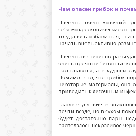
Чем опасен грибок и поче
Плесень – очень живучий орг
себя микроскопические споры,
то удалось избавиться, эти
начать вновь активно размно
Плесень постепенно разъедае
очень прочные бетонные конс
рассыпаются, а в худшем сл
Помимо того, что грибок п
некоторые материалы, она с
приводить к легочным инфек
Главное условие возникнове
почти везде, но в сухом пом
будет достаточно пары нед
расползлось некрасивое черн