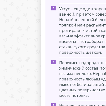
Уксус – еще один хоро
ванной, при этом сове
Неразбавленный белый
тряпкой или распылите
протирают чистой тка
весьма эффективное ср
кислоты – тетраборат н
стакан сухого средства
поверхность щеткой.
Перекись водорода, н
химический состав, то
весьма неплохо. Нера
поверхность любым уд
имеет отбеливающий э
цветных поверхностях 
месте потолка.
Несколько ложек пищев