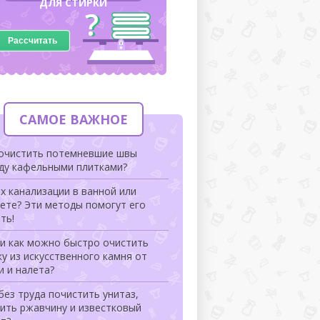
ДЛЯ СТИРКИ
Рассчитать
САМОЕ ВАЖНОЕ
 очистить потемневшие швы
ду кафельными плитками?
х канализации в ванной или
ете? Эти методы помогут его
ть!
 и как можно быстро очистить
у из искусственного камня от
и и налета?
без труда почистить унитаз,
ить ржавчину и известковый