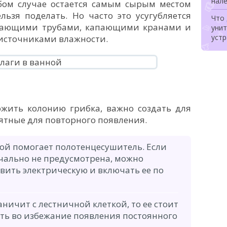
нале
бом случае остается самым сырым местом
льзя поделать. Но часто это усугубляется
Что 
екающими трубами, капающими кранами и
унит
уст
сточниками влажности.
ожить колонию грибка, важно создать для
ятные для повторного появления.
ой помогает полотенцесушитель. Если
чально не предусмотрена, можно
вить электрическую и включать ее по
аничит с лестничной клеткой, то ее стоит
ть во избежание появления постоянного