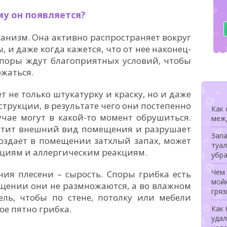
му он появляется?
анизм. Она активно распространяет вокруг
 и даже когда кажется, что от нее наконец-
 споры ждут благоприятных условий, чтобы
жаться.
т не только штукатурку и краску, но и даже
трукции, в результате чего они постепенно
Как
учае могут в какой-то момент обрушиться.
меж
ортит внешний вид помещения и разрушает
Запа
оздает в помещении затхлый запах, может
туал
циям и аллергическим реакциям.
убра
Чем
ния плесени – сырость. Споры грибка есть
мойк
ещении они не размножаются, а во влажном
гряз
ель, чтобы по стене, потолку или мебели
ое пятно грибка.
Как 
удал