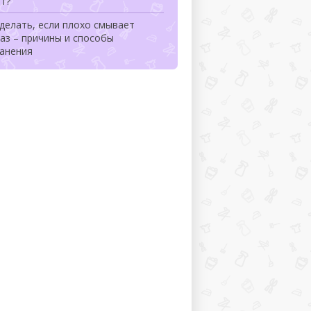
т?
делать, если плохо смывает
аз – причины и способы
ранения