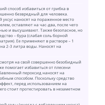
ший способ избавиться от грибка в
ршенно безвредный для человека.
 уксус наносят на пораженное место
лем, оставляют на час-два, после чего
нью и высушивают. Также безопасное, но
едство – бура (слабая соль борной
атрия). Ее применяют в растворе – 1
 на 2-3 литра воды. Наносят на
есмотря на свой совершенно безобидный
же помогает избавиться от плесени
збавленный пероксид наносят на
обным способом. Поскольку средство
ффект, перед использованием на
его стоит протестировать в незаметном
ой соды (иногда с добавлением уксуса),