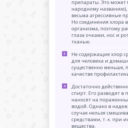
препараты. Это может 
народному названию),
весьма агрессивные пр
Но соединения хлора в
организма, поэтому ра
глаза очками, нос и р
тканью.
Не содержащие хлор с
для человека и домаш
существенно меньше, п
качестве профилактик
Достаточно действен
спирт. Его разводят в
наносят на пораженные
водой. Однако в надеж
случае нельзя смешив
средствами, т. к. при
вещества.