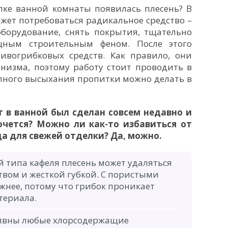
олке ванной комнаты появилась плесень? В
жет потребоваться радикальное средство –
оборудование, снять покрытия, тщательно
ным строительным феном. После этого
ивогрибковых средств. Как правило, они
низма, поэтому работу стоит проводить в
лного высыхания пропитки можно делать в
т в ванной был сделан совсем недавно и
очется? Можно ли как-то избавиться от
да для свежей отделки? Да, можно.
й типа кафеля плесень может удаляться
ом и жесткой губкой. С пористыми
жнее, потому что грибок проникает
териала.
тивны любые хлорсодержащие