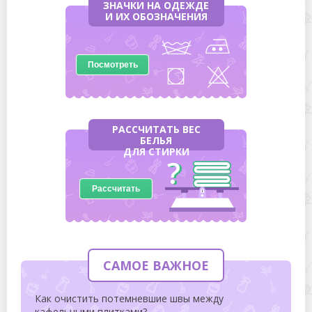
Рассчитать
САМОЕ ВАЖНОЕ
Как очистить потемневшие швы между
кафельными плитками?
Запах канализации в ванной или туалете? Эти
методы помогут его убрать!
Чем и как можно быстро очистить мойку из
искусственного камня от грязи и налета?
Как без труда почистить унитаз, удалить
ржавчину и известковый налет?
Что делать, если плохо смывает унитаз –
причины и способы устранения