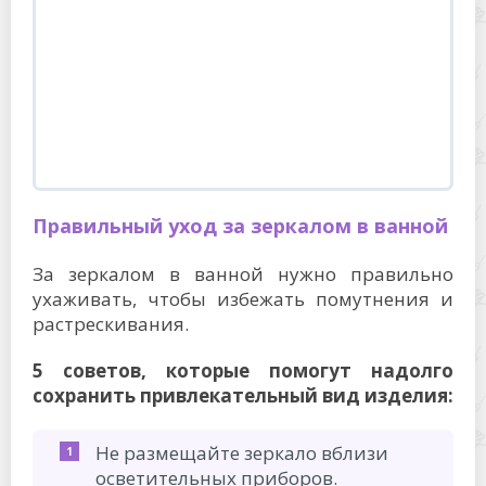
За зеркалом в ванной нужно правильно
ухаживать, чтобы избежать помутнения и
растрескивания.
5 советов, которые помогут надолго
сохранить привлекательный вид изделия:
Не размещайте зеркало вблизи
осветительных приборов.
Обработайте заднюю поверхность
стекла масляной краской или
смесью скипидара и
расплавленного воска в
пропорции 2:1.
Убирайте водяные капли с зеркала
сухой тряпкой каждый раз после
приема душа или ванны.