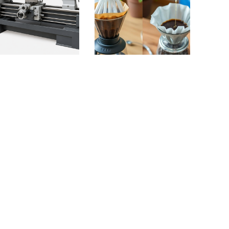
чекатаный лист:
Хранение дрип-пакетов и
ктеристики,
кофе в фильтр-пакетах
зводство и
дома: как сохранить
енение
аромат и свежесть
ваем ковер
Что будет, если мыть
ильно: как, где и чем
ламинат паровой
лучше делать?
шваброй?