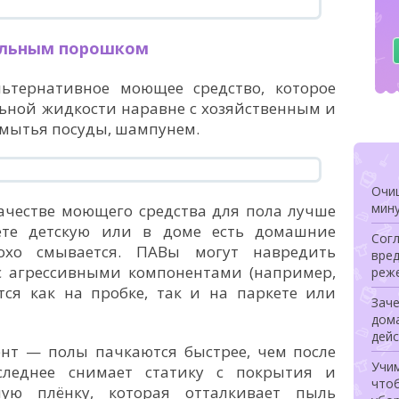
альным порошком
тернативное моющее средство, которое
льной жидкости наравне с хозяйственным и
 мытья посуды, шампунем.
Очищ
мину
ачестве моющего средства для пола лучше
аете детскую или в доме есть домашние
Сог
хо смывается. ПАВы могут навредить
вред
с агрессивными компонентами (например,
реже
тся как на пробке, так и на паркете или
Заче
дом
дей
т — полы пачкаются быстрее, чем после
Учи
оследнее снимает статику с покрытия и
чтоб
ную плёнку, которая отталкивает пыль