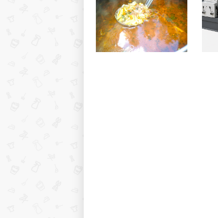
Полевая кухня на Новый
Горя
год: идеи организации
хара
зимнего праздника с
прои
выездным кейтерингом
прим
Особенности чистки
Выби
диванов и кресел с
прав
тканевой поверхностью
это 