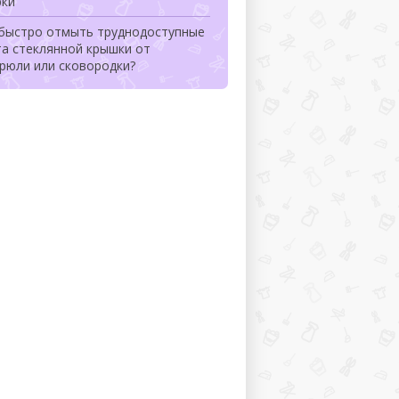
рки
 быстро отмыть труднодоступные
та стеклянной крышки от
рюли или сковородки?