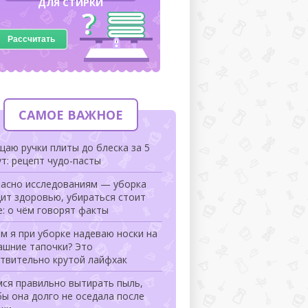
ДЛЯ СТИРКИ
Рассчитать
САМОЕ ВАЖНОЕ
аю ручки плиты до блеска за 5
т: рецепт чудо-пасты
ласно исследованиям — уборка
ит здоровью, убираться стоит
: о чём говорят факты
м я при уборке надеваю носки на
ашние тапочки? Это
ствительно крутой лайфхак
мся правильно вытирать пыль,
ы она долго не оседала после