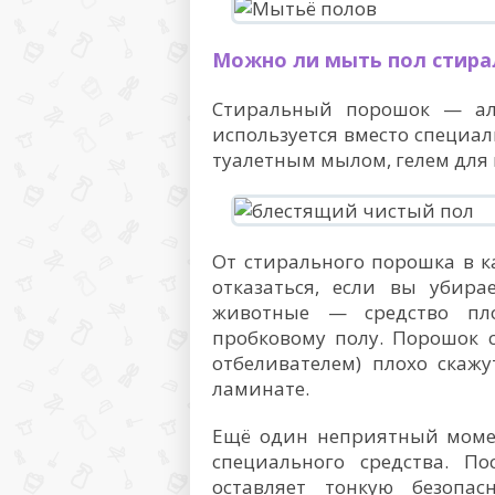
Можно ли мыть пол стир
Стиральный порошок — аль
используется вместо специа
туалетным мылом, гелем для
От стирального порошка в к
отказаться, если вы убир
животные — средство пло
пробковому полу. Порошок 
отбеливателем) плохо скажу
ламинате.
Ещё один неприятный момен
специального средства. П
оставляет тонкую безопас