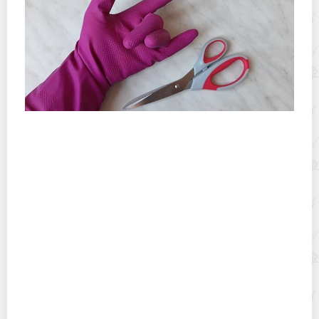
Показываю, зачем я разрезаю старые (рваные)
резиновые перчатки
Как утеплить пластиковые окна, если продувает
зимой: популярные способы