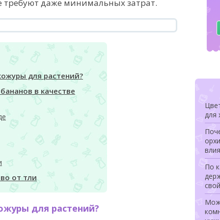
не требуют даже минимальных затрат.
кожуры для растений?
 бананов в качестве
Цвет
для
де
Поч
орхи
влия
и
По к
дер
во от тли
свой
Мож
ожуры для растений?
комн