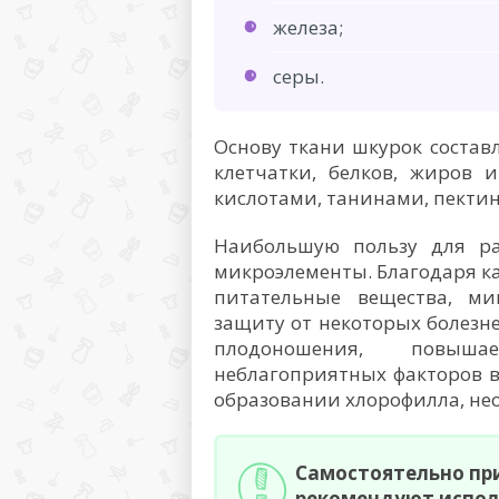
железа;
серы.
Основу ткани шкурок состав
клетчатки, белков, жиров 
кислотами, танинами, пекти
Наибольшую пользу для ра
микроэлементы. Благодаря к
питательные вещества, ми
защиту от некоторых болезне
плодоношения, повыш
неблагоприятных факторов в
образовании хлорофилла, не
Самостоятельно пр
рекомендуют испол