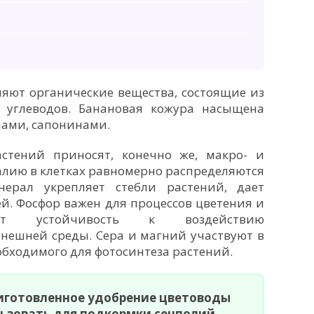
ляют органические вещества, состоящие из
и углеводов. Банановая кожура насыщена
нами, сапонинами.
стений приносят, конечно же, макро- и
алию в клетках равномерно распределяются
нерал укрепляет стебли растений, дает
й. Фосфор важен для процессов цветения и
ает устойчивость к воздействию
нешней среды. Сера и магний участвуют в
обходимого для фотосинтеза растений.
иготовленное удобрение цветоводы
ьзовать для подкормки сенполий,