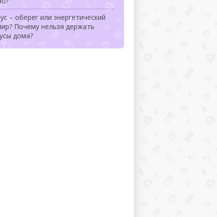
но?
ус – оберег или энергетический
пир? Почему нельзя держать
усы дома?