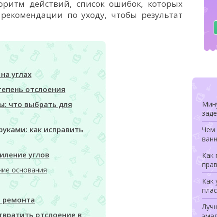
ритм действий, список ошибок, которых
 рекомендации по уходу, чтобы результат
на углах
тепень отслоения
Мину
ы: что выбрать для
заде
уками: как исправить
Чем 
ванн
иление углов
Как
прав
ние основания
Как 
плас
е ремонта
Луч
твратить отслоение в
эмал