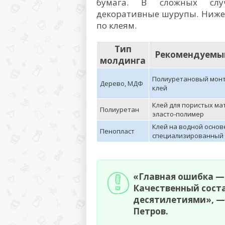
бумага. В сложных слу
декоративные шурупы. Ниже
по клеям.
Тип
Рекомендуемы
молдинга
Полиуретановый мон
Дерево, МДФ
клей
Клей для пористых ма
Полиуретан
эласто-полимер
Клей на водной основ
Пенопласт
специализированный 
«Главная ошибка — 
Качественный соста
десятилетиями», — 
Петров.