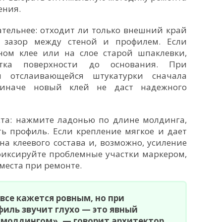
ения.
ательнее: отходит ли только внешний край
 зазор между стеной и профилем. Если
ом клее или на слое старой шпаклевки,
стка поверхности до основания. При
 отслаивающейся штукатурки сначала
 иначе новый клей не даст надежного
ста: нажмите ладонью по длине молдинга,
ть профиль. Если крепление мягкое и дает
ена клеевого состава и, возможно, усиление
фиксируйте проблемные участки маркером,
 места при ремонте.
все кажется ровным, но при
иль звучит глухо — это явный
 молдингом», — говорит архитектор