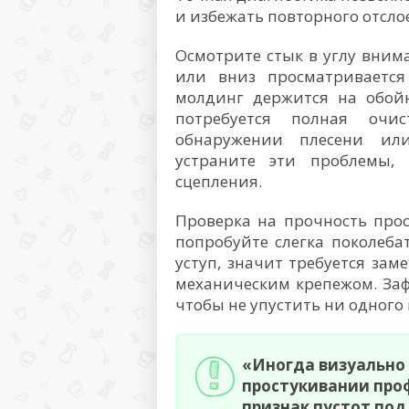
и избежать повторного отсло
Осмотрите стык в углу вним
или вниз просматривается
молдинг держится на обойн
потребуется полная очи
обнаружении плесени или
устраните эти проблемы,
сцепления.
Проверка на прочность про
попробуйте слегка поколеба
уступ, значит требуется зам
механическим крепежом. За
чтобы не упустить ни одного
«Иногда визуально 
простукивании проф
признак пустот под