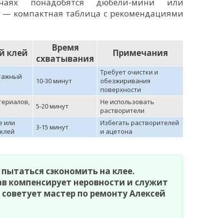
чаях понадобятся дюбели-мини или
 — компактная таблица с рекомендациями
Время
й клей
Примечания
схватывания
Требует очистки и
тажный
10-30 минут
обезжиривания
поверхности
териалов,
Не использовать
5-20 минут
растворители
е или
Избегать растворителей
3-15 минут
клей
и ацетона
пытаться сэкономить на клее.
в компенсирует неровности и служит
советует мастер по ремонту Алексей