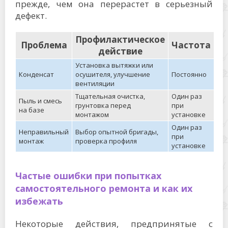
прежде, чем она перерастет в серьезный
дефект.
Профилактическое
Проблема
Частота
действие
Установка вытяжки или
Конденсат
осушителя, улучшение
Постоянно
вентиляции
Тщательная очистка,
Один раз
Пыль и смесь
грунтовка перед
при
на базе
монтажом
установке
Один раз
Неправильный
Выбор опытной бригады,
при
монтаж
проверка профиля
установке
Частые ошибки при попытках
самостоятельного ремонта и как их
избежать
Некоторые действия, предпринятые с