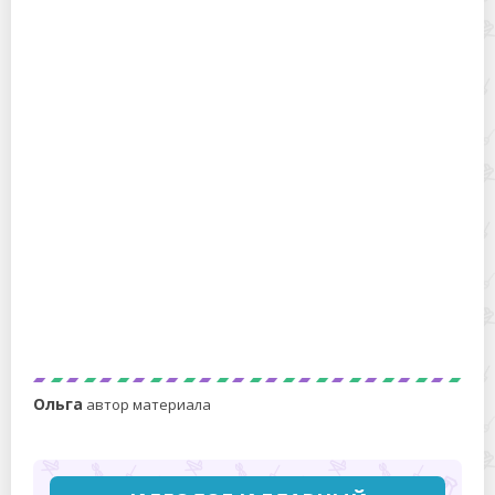
Как заменить одну поврежденную плашку SPC
ламината без разбора всего пола: пошаговое
руководство
Как спрятать провод от настенного телевизора без
штробления стены: практичные способы и реальные
примеры
Ольга
автор материала