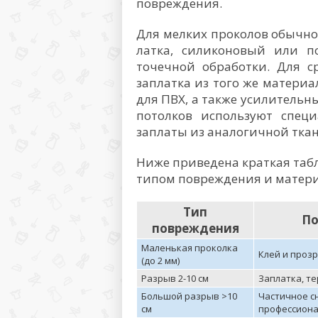
повреждения.
Для мелких проколов обычно
латка, силиконовый или п
точечной обработки. Для с
заплатка из того же матери
для ПВХ, а также усилительн
потолков используют спец
заплаты из аналогичной ткан
Ниже приведена краткая табл
типом повреждения и матери
Тип
По
повреждения
Маленькая проколка
Клей и проз
(до 2 мм)
Разрыв 2-10 см
Заплатка, т
Большой разрыв >10
Частичное с
см
профессиона