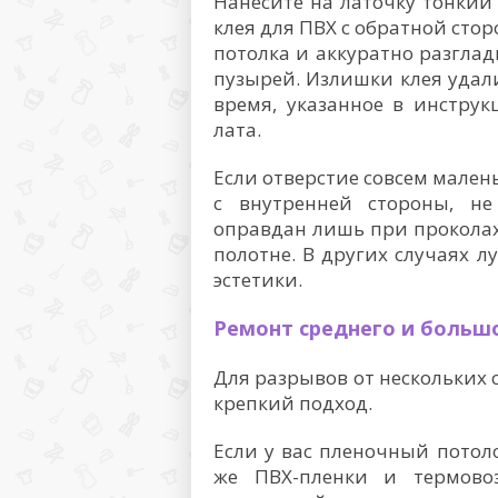
Нанесите на латочку тонкий
клея для ПВХ с обратной сто
потолка и аккуратно разглад
пузырей. Излишки клея удали
время, указанное в инструк
лата.
Если отверстие совсем мален
с внутренней стороны, не
оправдан лишь при проколах
полотне. В других случаях л
эстетики.
Ремонт среднего и большо
Для разрывов от нескольких 
крепкий подход.
Если у вас пленочный потол
же ПВХ-пленки и термовоз