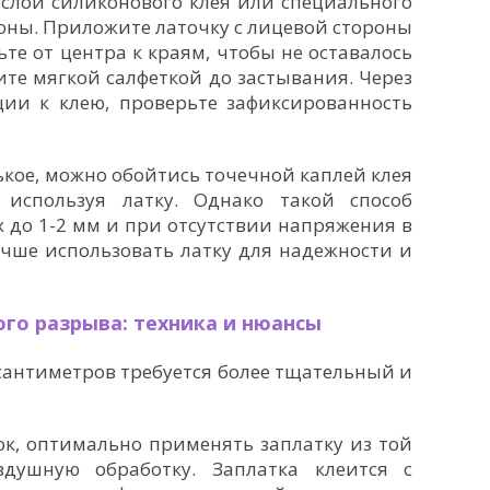
 слой силиконового клея или специального
роны. Приложите латочку с лицевой стороны
ьте от центра к краям, чтобы не оставалось
те мягкой салфеткой до застывания. Через
ции к клею, проверьте зафиксированность
ькое, можно обойтись точечной каплей клея
 используя латку. Однако такой способ
 до 1-2 мм и при отсутствии напряжения в
учше использовать латку для надежности и
го разрыва: техника и нюансы
сантиметров требуется более тщательный и
ок, оптимально применять заплатку из той
душную обработку. Заплатка клеится с