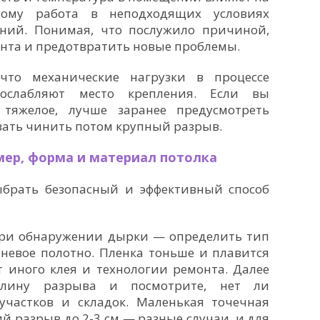
этому работа в неподходящих условиях
ний. Понимая, что послужило причиной,
нта и предотвратить новые проблемы.
 что механические нагрузки в процессе
 ослабляют место крепления. Если вы
 тяжелое, лучше заранее предусмотреть
овать чинить потом крупный разрыв.
мер, форма и материал потолка
ыбрать безопасный и эффективный способ
 при обнаружении дырки — определить тип
аневое полотно. Пленка тоньше и плавится
т иного клея и технологии ремонта. Далее
лину разрыва и посмотрите, нет ли
частков и складок. Маленькая точечная
ий разрыв до 2-3 см — разные случаи, и для