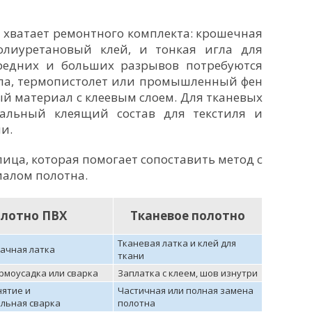
 хватает ремонтного комплекта: крошечная
олиуретановый клей, и тонкая игла для
редних и больших разрывов потребуются
ала, термопистолет или промышленный фен
ый материал с клеевым слоем. Для тканевых
иальный клеящий состав для текстиля и
и.
ица, которая помогает сопоставить метод с
алом полотна.
лотно ПВХ
Тканевое полотно
Тканевая латка и клей для
рачная латка
ткани
ермоусадка или сварка
Заплатка с клеем, шов изнутри
нятие и
Частичная или полная замена
льная сварка
полотна