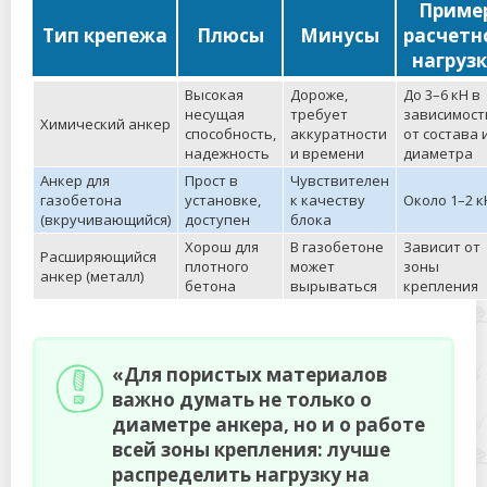
Приме
Тип крепежа
Плюсы
Минусы
расчетн
нагруз
Высокая
Дороже,
До 3–6 кН в
несущая
требует
зависимост
Химический анкер
способность,
аккуратности
от состава 
надежность
и времени
диаметра
Анкер для
Прост в
Чувствителен
газобетона
установке,
к качеству
Около 1–2 к
(вкручивающийся)
доступен
блока
Хорош для
В газобетоне
Зависит от
Расширяющийся
плотного
может
зоны
анкер (металл)
бетона
вырываться
крепления
«Для пористых материалов
важно думать не только о
диаметре анкера, но и о работе
всей зоны крепления: лучше
распределить нагрузку на