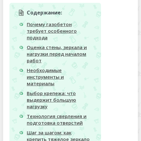
Содержание:
Почему газобетон
требует особенного
подхода
Оценка стены, зеркала и
нагрузки перед началом
работ
Необходимые
инструменты и
материалы
Выбор крепежа: что
выдержит большую
нагрузку
Технология сверления и
подготовка отверстий
Шаг за шагом: как
крепить тяжелое зеркало