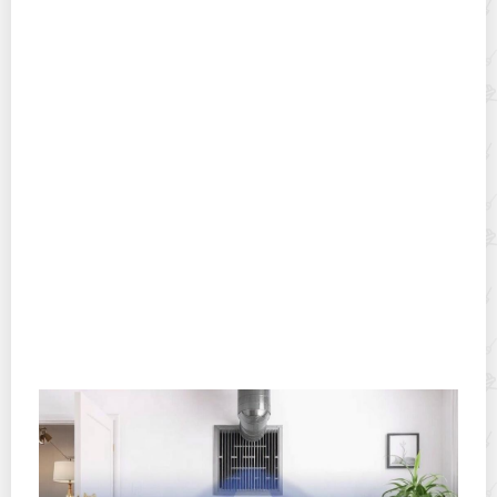
Скважина или колодец: что лучше для загородного
дома в 2025 году?
Как заделать скол на керамограните после падения
тяжелого предмета: полное руководство