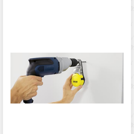
Можно ли линолеум постелить на старый линолеум?
Чисто там, где не сорят: 6 лучших способов сверлить
стену без мусора