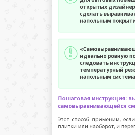
открытых дизайнерс
сделать выравниван
напольным покрыти
«Самовыравнивающ
идеально ровную по
следовать инструк
температурный реж
напольным система
Пошаговая инструкция: в
самовыравнивающейся с
Этот способ применим, есл
плитки или наоборот, и пер