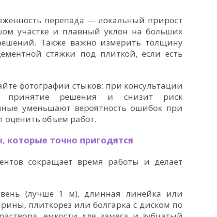
яженность перепада — локальный прирост
шом участке и плавный уклон на больших
решений. Также важно измерить толщину
ементной стяжки под плиткой, если есть
айте фотографии стыков: при консультации
т принятие решения и снизит риск
нные уменьшают вероятность ошибок при
т оценить объем работ.
, которые точно пригодятся
ентов сокращает время работы и делает
вень (лучше 1 м), длинная линейка или
рины, плиткорез или болгарка с диском по
раствора, емкости для замеса и зубчатый