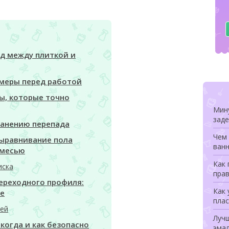
д между плиткой и
амеры перед работой
ы, которые точно
Мину
заде
ранению перепада
Чем 
выравнивание пола
ванн
смесью
Как
иска
прав
ереходного профиля:
Как 
ие
плас
ей
Луч
когда и как безопасно
эмал