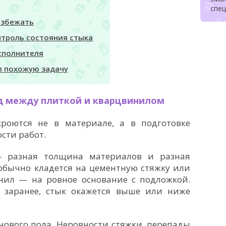
спе
избежать
нтроль состояния стыка
сполнителя
л похожую задачу
д между плиткой и кварцвинилом
роются не в материале, а в подготовке
сти работ.
 разная толщина материалов и разная
 обычно кладется на цементную стяжку или
нил — на ровное основание с подложкой.
 заранее, стык окажется выше или ниже
нового пола. Неровности стяжки, перепады