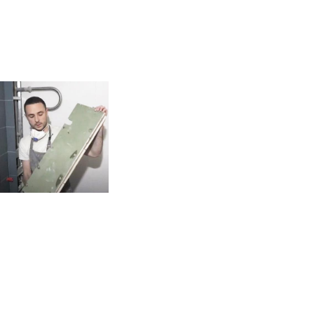
хранить пастилу и
Как хранить фруктовые
товую кожу дома:
чипсы, чтобы они не стали
тые правила для
мягкими: практическое
ой свежести
руководство по хрусту
закрыть трубы в
Затираем по всем
ете и ванной: 5
правилам: как самому
инальных способов
нанести затирку на плитку,
чтобы держалась годами