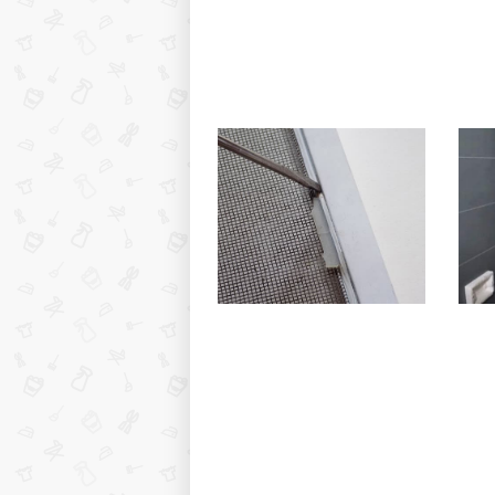
Как сохранить
Где 
маршмеллоу мягким после
фрук
вскрытия пакета: простые
прос
способы и проверенные
долг
приемы
Как поменять ручки на
Чем 
москитной сетке без
туал
помощи специалистов?
ориг