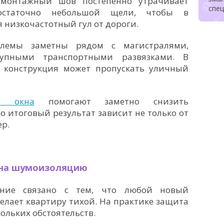
 монтажный шов постепенно утрачивает
спе
достаточно небольшой щели, чтобы в
низкочастотный гул от дороги.
блемы заметны рядом с магистралями,
упными транспортными развязками. В
 конструкция может пропускать уличный
ые окна
помогают заметно снизить
ко итоговый результат зависит не только от
ер.
 на шумоизоляцию
дение связано с тем, что любой новый
елает квартиру тихой. На практике защита
кольких обстоятельств.