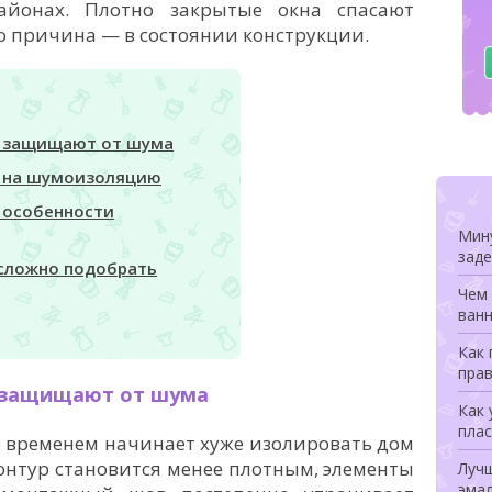
айонах. Плотно закрытые окна спасают
го причина — в состоянии конструкции.
е защищают от шума
т на шумоизоляцию
 особенности
Мину
заде
 сложно подобрать
Чем 
ванн
Как
прав
е защищают от шума
Как 
плас
о временем начинает хуже изолировать дом
онтур становится менее плотным, элементы
Луч
эмал