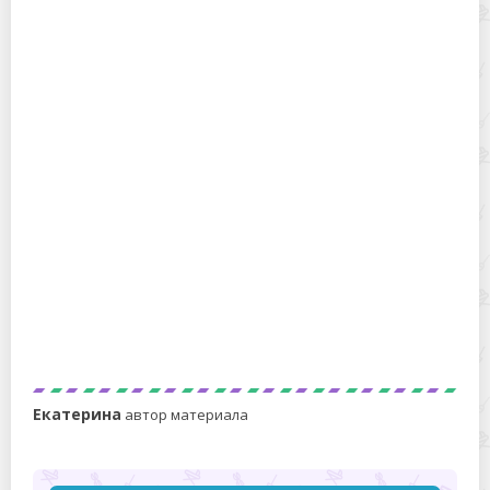
Чем и как можно быстро почистить овечью шкуру в
домашних условиях?
Как быстро и безопасно для кота отучить его драть
мебель?
Екатерина
автор материала