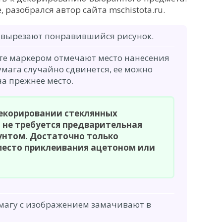
, разобрался автор сайта mschistota.ru.
о вырезают понравившийся рисунок.
те маркером отмечают место нанесения
умага случайно сдвинется, ее можно
на прежнее место.
екорировании стеклянных
 не требуется предварительная
унтом. Достаточно только
место приклеивания ацетоном или
умагу с изображением замачивают в