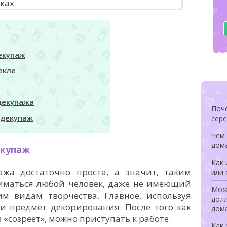
екупаж
екле
декупажа
Поче
 декупаж
сере
Чем 
дом
екупаж
Как 
жа достаточно проста, а значит, таким
или 
иматься любой человек, даже не имеющий
Мож
им видам творчества. Главное, используя
долл
и предмет декорирования. После того как
дом
«созреет», можно приступать к работе.
Как 