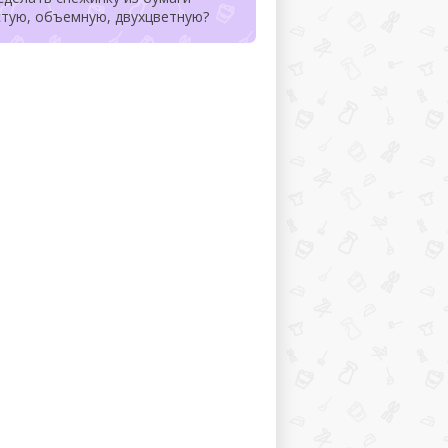
стую, объемную, двухцветную?