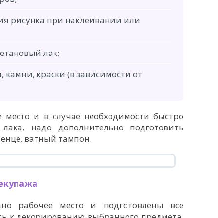
ия рисунка при наклеивании или
етановый лак;
ы, камни, краски (в зависимости от
е место и в случае необходимости быстро
лака, надо дополнительно подготовить
енце, ватный тампон.
екупажа
ано рабочее место и подготовлены все
ть к декорированию выбранного предмета.