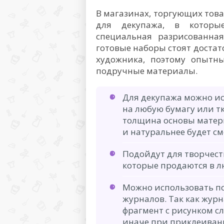
В магазинах, торгующих тов
для декупажа, в которы
специальная разрисованная
готовые наборы стоят достат
художника, поэтому опытны
подручные материалы.
Для декупажа можно и
на любую бумагу или т
толщина основы матери
и натуральнее будет с
Подойдут для творчест
которые продаются в л
Можно использовать п
журналов. Так как жур
фрагмент с рисунком с
иначе при приклеивани