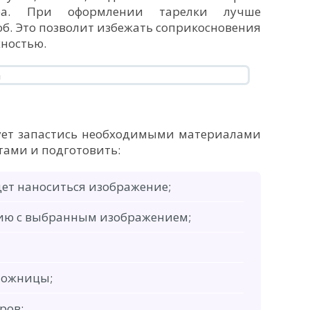
ра. При оформлении тарелки лучше
б. Это позволит избежать соприкосновения
ностью.
ует запастись необходимыми материалами
ами и подготовить:
дет наноситься изображение;
фию с выбранным изображением;
ножницы;
ров;