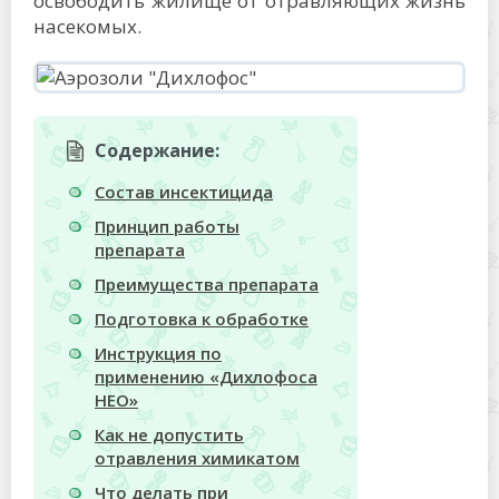
освободить жилище от отравляющих жизнь
насекомых.
Содержание:
Состав инсектицида
Принцип работы
препарата
Преимущества препарата
Подготовка к обработке
Инструкция по
применению «Дихлофоса
НЕО»
Как не допустить
отравления химикатом
Что делать при