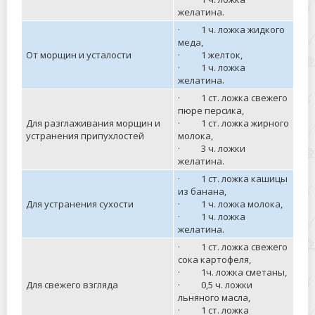
желатина.
· 1 ч. ложка жидкого
меда,
От морщин и усталости
· 1 желток,
· 1 ч. ложка
желатина.
· 1 ст. ложка свежего
пюре персика,
Для разглаживания морщин и
· 1 ст. ложка жирного
устранения припухлостей
молока,
· 3 ч. ложки
желатина.
· 1 ст. ложка кашицы
из банана,
Для устранения сухости
· 1 ч. ложка молока,
· 1 ч. ложка
желатина.
· 1 ст. ложка свежего
сока картофеля,
· 1ч. ложка сметаны,
Для свежего взгляда
· 0,5 ч. ложки
льняного масла,
· 1 ст. ложка