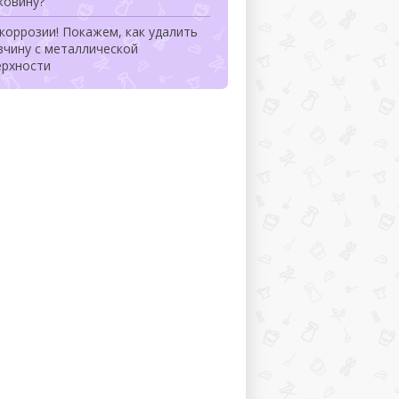
ковину?
коррозии! Покажем, как удалить
вчину с металлической
ерхности