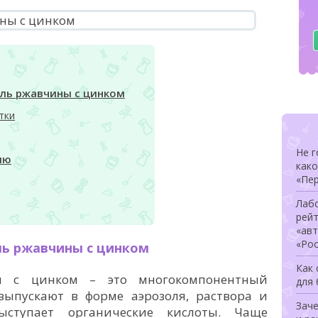
ель ржавчины с цинком
тки
Не г
ию
како
«Пер
Лаб
рей
«ав
«Ро
ль ржавчины с цинком
Как
ы с цинком – это многокомпонентный
для
выпускают в форме аэрозоля, раствора и
Заче
ыступает органические кислоты. Чаще