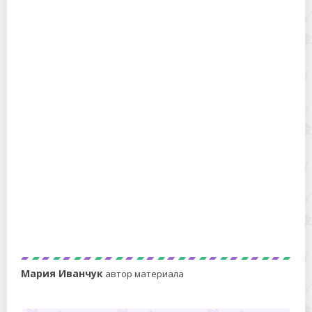
Чем оттереть скотч от пластика за 1 минуту,
даже если сильно «прикипел»?
Преобразователь ржавчины, содержащий цинк
Мария Иванчук
автор материала