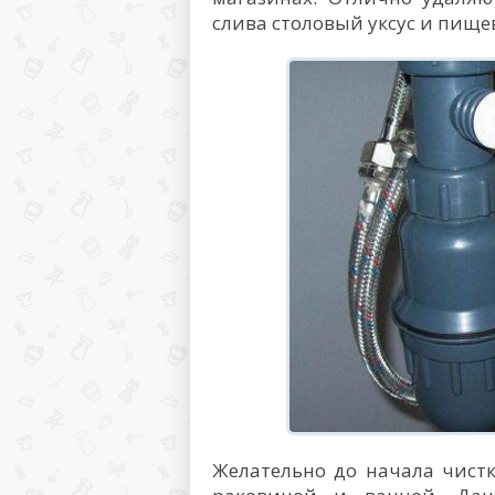
слива столовый уксус и пищев
Желательно до начала чист