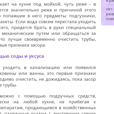
и ра
кает на кухне под мойкой, чуть реже – в
Нет 
ается значительно реже и причиной этого
ржа
о попавшие в него предметы: подгузники,
пов
акеты. Если вода совсем перестала уходить
всего, придется брать в руки специальный
 механическим путем или обращаться за
Но лучше своевременно очистить трубы,
вые признаки засора.
ью соды и уксуса
о уходить в канализацию или появился
ковины или ванны, это первые признаки
одимо очистить, не дожидаясь, пока засор
е трубы.
можно с помощью подручных средств,
ески на любой кухне, не прибегая к
епаратам, продающимся в хозяйственных
т различные осадки с внутренних стенок