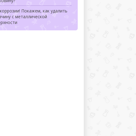
ковину?
коррозии! Покажем, как удалить
вчину с металлической
ерхности