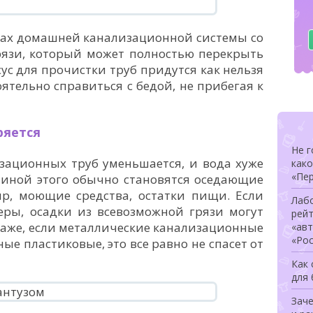
нках домашней канализационной системы со
рязи, который может полностью перекрыть
ксус для прочистки труб придутся как нельзя
оятельно справиться с бедой, не прибегая к
ряется
Не г
зационных труб уменьшается, и вода хуже
како
«Пер
чиной этого обычно становятся оседающие
ир, моющие средства, остатки пищи. Если
Лаб
еры, осадки из всевозможной грязи могут
рей
Даже, если металлические канализационные
«ав
«Ро
ые пластиковые, это все равно не спасет от
Как
для
Заче