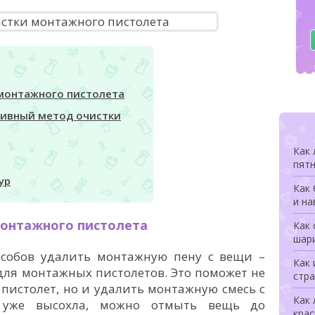
 монтажного пистолета
тивный метод очистки
Как
пят
ур
Как 
и на
монтажного пистолета
Как 
шари
собов удалить монтажную пену с вещи –
Как 
для монтажных пистолетов. Это поможет не
стра
пистолет, но и удалить монтажную смесь с
Как 
 уже высохла, можно отмыть вещь до
крас