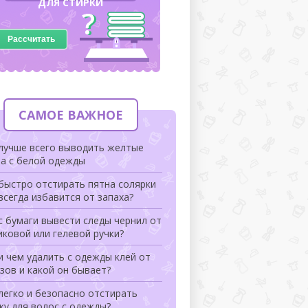
ДЛЯ СТИРКИ
Рассчитать
САМОЕ ВАЖНОЕ
 лучше всего выводить желтые
на с белой одежды
быстро отстирать пятна солярки
всегда избавится от запаха?
с бумаги вывести следы чернил от
ковой или гелевой ручки?
и чем удалить с одежды клей от
зов и какой он бывает?
легко и безопасно отстирать
ку для волос с одежды?