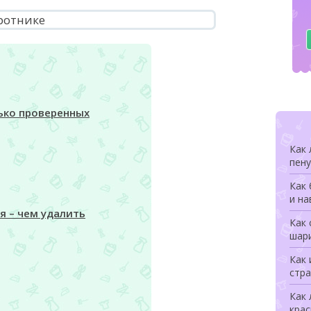
ько проверенных
Как
пену
Как 
и на
я – чем удалить
Как 
шари
Как 
стра
Как 
крас