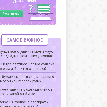
ДЛЯ СТИРКИ
Рассчитать
САМОЕ ВАЖНОЕ
 лучше всего удалить монтажную
 с одежды в домашних условиях
быстро отстирать пятна солярки
всегда избавится от запаха?
с бумаги вывести следы чернил от
ковой или гелевой ручки?
и чем удалить с одежды клей от
зов и какой он бывает?
легко и безопасно отстирать
ку для волос с одежды?