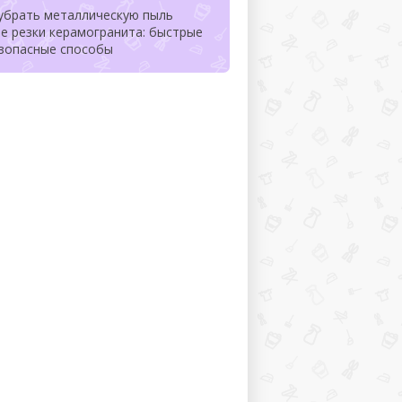
 убрать металлическую пыль
е резки керамогранита: быстрые
езопасные способы