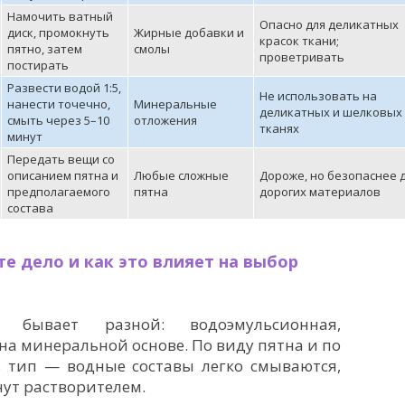
Намочить ватный
Опасно для деликатных
диск, промокнуть
Жирные добавки и
красок ткани;
пятно, затем
смолы
проветривать
постирать
Развести водой 1:5,
Не использовать на
нанести точечно,
Минеральные
деликатных и шелковых
смыть через 5–10
отложения
тканях
минут
Передать вещи со
описанием пятна и
Любые сложные
Дороже, но безопаснее 
предполагаемого
пятна
дорогих материалов
состава
те дело и как это влияет на выбор
а бывает разной: водоэмульсионная,
на минеральной основе. По виду пятна и по
 тип — водные составы легко смываются,
ут растворителем.