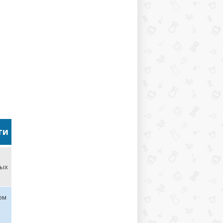
ти
ных
ом