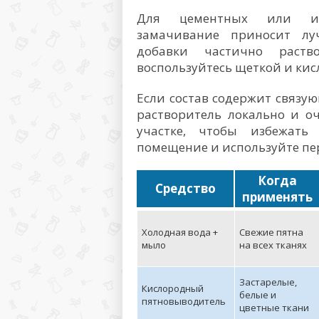
Для цементных или изв
замачивание приносит лу
добавки частично раств
воспользуйтесь щеткой и ки
Если состав содержит связу
растворитель локально и о
участке, чтобы избежать 
помещение и используйте пе
Когда
Средство
применять
Холодная вода +
Свежие пятна
мыло
на всех тканях
Застарелые,
Кислородный
белые и
пятновыводитель
цветные ткани