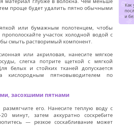
я материал глубже в волокна. Чем меньше
Как
 тем проще будет удалить пятно обычными
посл
и б
ряпкой или бумажным полотенцем, чтобы
 прополоскайте участок холодной водой с
обы смыть растворимый компонент.
сионная или акриловая, нанесите мягкое
суды, слегка потрите щеткой с мягкой
ля белых и стойких тканей допускается
ка кислородным пятновыводителем по
ыми, засохшими пятнами
а размягчите его. Нанесите теплую воду с
20 минут, затем аккуратно соскребите
ропитесь — резкое соскабливание может