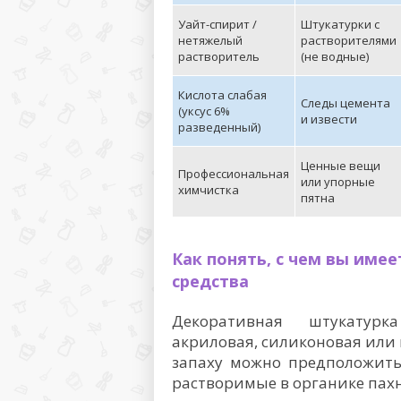
Уайт-спирит /
Штукатурки с
нетяжелый
растворителями
растворитель
(не водные)
Кислота слабая
Следы цемента
(уксус 6%
и извести
разведенный)
Ценные вещи
Профессиональная
или упорные
химчистка
пятна
Как понять, с чем вы имее
средства
Декоративная штукатурк
акриловая, силиконовая или 
запаху можно предположить
растворимые в органике пахн