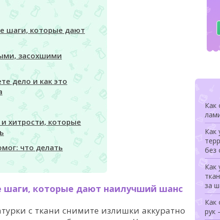
ые шаги, которые дают
лыми, засохшими
ете дело и как это
а
Как 
лами
и хитрости, которые
Как 
ь
терр
омог: что делать
без 
Как 
ткан
за 
е шаги, которые дают наилучший шанс
Как
атурки с ткани снимите излишки аккуратно
рук