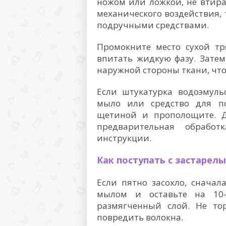
ножом или ложкой, не втира
механического воздействия,
подручными средствами.
Промокните место сухой т
впитать жидкую фазу. Затем
наружной стороны ткани, чт
Если штукатурка водоэмуль
мыло или средство для по
щетиной и прополощите. Д
предварительная обработ
инструкции.
Как поступать с застарел
Если пятно засохло, сначал
мылом и оставьте на 10–
размягченный слой. Не то
повредить волокна.