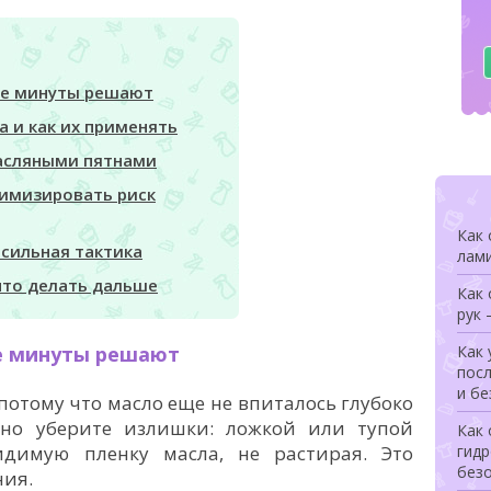
вые минуты решают
а и как их применять
масляными пятнами
нимизировать риск
Как 
 сильная тактика
лами
 что делать дальше
Как
рук
ые минуты решают
Как
посл
и б
 потому что масло еще не впиталось глубоко
тно уберите излишки: ложкой или тупой
Как
димую пленку масла, не растирая. Это
гидр
без
ния.