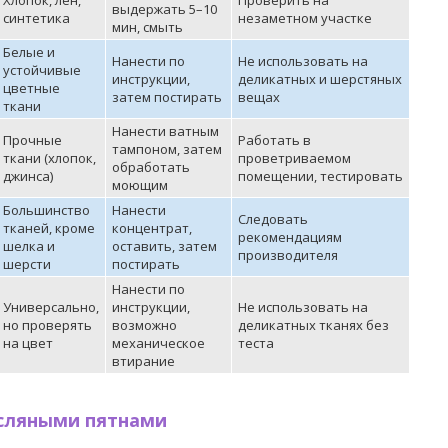
Хлопок, лен,
Проверить на
выдержать 5–10
синтетика
незаметном участке
мин, смыть
Белые и
Нанести по
Не использовать на
устойчивые
инструкции,
деликатных и шерстяных
цветные
затем постирать
вещах
ткани
Нанести ватным
Прочные
Работать в
тампоном, затем
ткани (хлопок,
проветриваемом
обработать
джинса)
помещении, тестировать
моющим
Большинство
Нанести
Следовать
тканей, кроме
концентрат,
рекомендациям
шелка и
оставить, затем
производителя
шерсти
постирать
Нанести по
Универсально,
инструкции,
Не использовать на
но проверять
возможно
деликатных тканях без
на цвет
механическое
теста
втирание
асляными пятнами