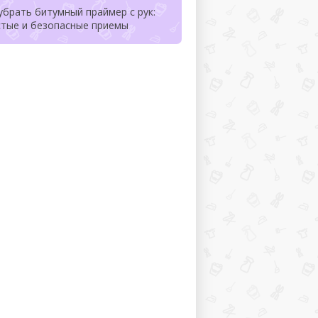
убрать битумный праймер с рук:
стые и безопасные приемы