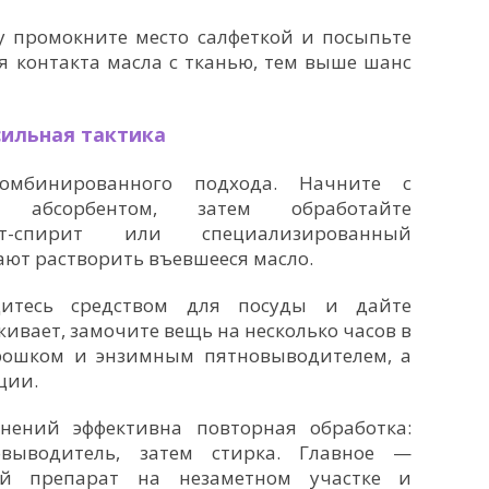
зу промокните место салфеткой и посыпьте
я контакта масла с тканью, тем выше шанс
сильная тактика
омбинированного подхода. Начните с
я абсорбентом, затем обработайте
-спирит или специализированный
ают растворить въевшееся масло.
дитесь средством для посуды и дайте
живает, замочите вещь на несколько часов в
рошком и энзимным пятновыводителем, а
ции.
нений эффективна повторная обработка:
овыводитель, затем стирка. Главное —
й препарат на незаметном участке и