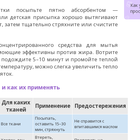
Как 
стки посыпьте пятно абсорбентом —
про
 или детская присыпка хорошо вытягивают
т, затем тщательно стряхните или счистите
онцентрированного средства для мытья
моющие эффективны против жира. Вотрите
 подождите 5–10 минут и промойте теплой
 температуру, можно слегка увеличить тепло
яток.
 и как их применять
Для каких
Применение
Предостережения
тканей
Посыпать,
Не справится с
Все ткани
оставить 15–30
впитавшимся маслом
мин, стряхнуть
Втереть,