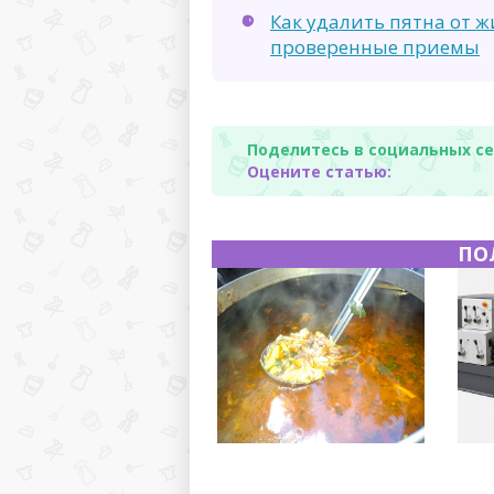
Как удалить пятна от ж
проверенные приемы
Поделитесь в социальных се
Оцените статью:
ПО
Полевая кухня на Новый
Горя
год: идеи организации
хара