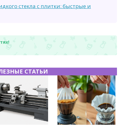
идкого стекла с плитки: быстрые и
тях!
ЛЕЗНЫЕ СТАТЬИ
чекатаный лист:
Хранение дрип-пакетов и
ктеристики,
кофе в фильтр-пакетах