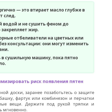
ергично — это втирает масло глубже в
т след.
й водой и не сушить феном до
о закрепляет жир.
орные отбеливатели на цветных или
ез консультации: они могут изменить
ани.
 в сушильную машину, пока пятно
ло.
имизировать риск появления пятен
ной доски, заранее позаботьтесь о защите
башку, фартук или комбинезон и перчатки
мые вещи. Держите под рукой тряпки и
ь мгновенно.