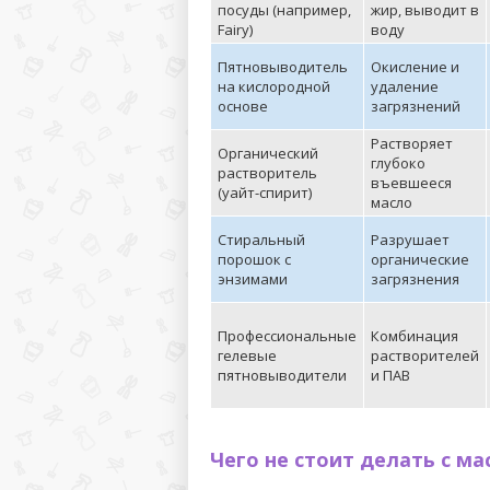
посуды (например,
жир, выводит в
Fairy)
воду
Пятновыводитель
Окисление и
на кислородной
удаление
основе
загрязнений
Растворяет
Органический
глубоко
растворитель
въевшееся
(уайт-спирит)
масло
Стиральный
Разрушает
порошок с
органические
энзимами
загрязнения
Профессиональные
Комбинация
гелевые
растворителей
пятновыводители
и ПАВ
Чего не стоит делать с м